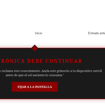
Inicio
Entrada ant
CRÓNICA DEBE CONTINUAR
o reclame este conocimiento. Ancla este grimorio a tu dispositivo móvil
antes de que el sol naciente lo consuma."
FIJAR A LA PANTALLA