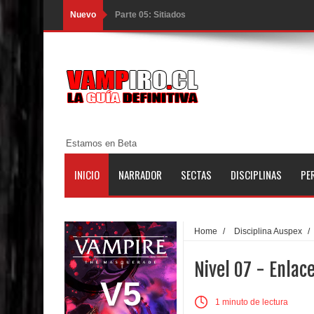
Nuevo
Parte 05: Sitiados
Parte 04: Se Descubre el Pastel
Parte 03: Una Piraña en el Bidé
Parte 02: Los Muertos Gobiernan a los Vivos
Parte 01: Escondido a Plena Luz
Parte 02: El Enemigo de mi Enemigo
Estamos en Beta
Parte 06: Coletazos
INICIO
NARRADOR
SECTAS
DISCIPLINAS
PE
Parte 05: Los Horrores del Infierno
Parte 04: Oídos Sordos
Home
/
Disciplina Auspex
/
Parte 03: La Traición
Nivel 07 - Enlace
V5
Parte 02: Vuelve el Hijo Prodigo
1 minuto de lectura
Parte 01: El Comienzo