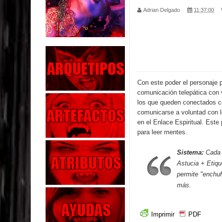
Adrian Delgado
11:37:00
Parte 01: El Enemigo Interior
Exaltados y Muertos Vivientes
Los Muertos se Levantan (Relato)
Con este poder el personaje 
Los Monstruos más Buscados
comunicación telepática con 
los que queden conectados c
Parte 09: Los Muertos Cuentan Cuentos
comunicarse a voluntad con l
en el Enlace Espiritual. Est
Parte 08: Ultratumba
para leer mentes.
Parte 07: Asuntos que Resolver
Sistema:
Cada é
Astucia + Etique
Parte 06: El Trato con los Muertos
permite "enchuf
más.
Imprimir
PDF