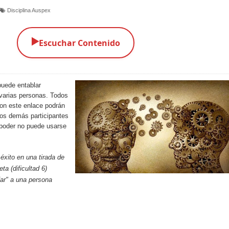
Disciplina Auspex
▶️
Escuchar Contenido
puede entablar
varias personas. Todos
on este enlace podrán
os demás participantes
e poder no puede usarse
xito en una tirada de
ta (dificultad 6)
ar" a una persona