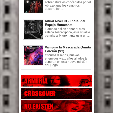
sobrenaturales concedidos por el
Abrazo, que los vampiros
desarrollan ...
Ritual Nivel 01 - Ritual del
Espejo Humeante
Llamado así en honor al dios
azteca Tezcatlipoca, este ritual le
permite al Nigromante usar un ...
Vampiro la Mascarada Quinta
Edición (V5)
Oscuros diseños, nuevos
enemigos y extraños aliados te
esperan en esta nueva edición
del juego ...