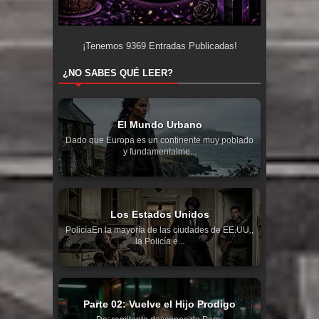
¡Tenemos
9369
Entradas Publicadas!
¿NO SABES QUÉ LEER?
El Mundo Urbano
Dado que Europa es un continente muy poblado
y fundamentalme...
Los Estados Unidos
PolicíaEn la mayoría de las ciudades de EE.UU.,
la Policía e...
Parte 02: Vuelve el Hijo Prodigo