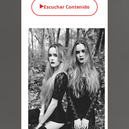
▶️
Escuchar Contenido
Parte 05: Los Horrores del Infierno
Parte 04: Oídos Sordos
Parte 03: La Traición
Parte 02: Vuelve el Hijo Prodigo
Parte 01: El Comienzo
Parte 01: El Enemigo Interior
Exaltados y Muertos Vivientes
Los Muertos se Levantan (Relato)
Los Monstruos más Buscados
Parte 09: Los Muertos Cuentan