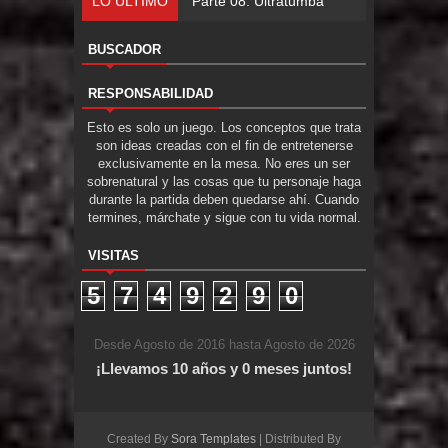
LO ÚLTIMO
Parte 0
BUSCADOR
RESPONSABILIDAD
Esto es solo un juego. Los conceptos que trata
son ideas creadas con el fin de entretenerse
exclusivamente en la mesa. No eres un ser
sobrenatural y las cosas que tu personaje haga
durante la partida deben quedarse ahí. Cuando
termines, márchate y sigue con tu vida normal.
VISITAS
5
7
4
9
2
9
0
Desde Agosto de 2016 hasta Agosto de 2026
¡Llevamos 10 años y 0 meses juntos!
Created By
Sora Templates
| Distributed By