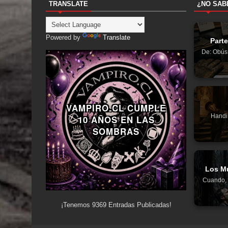
TRANSLATE
¿NO SAB
Powered by
Translate
Parte
De: Obús1
VAMPIRO.CL CUMPLE
Handi
10 AÑOS EN LAS
SOMBRAS
Los Mu
Cuando, 
¡Tenemos
9369
Entradas Publicadas!