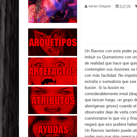
Adrian Delgado
9:27:00
Parte 04: Oídos Sordos
Parte 03: La Traición
Parte 02: Vuelve el Hijo Prodigo
Parte 01: El Comienzo
Un Ravnos con este poder p
imbuir su Quimerismo con un
Parte 01: El Enemigo Interior
de realidad que hace que qui
contemplen sus ilusiones se 
Exaltados y Muertos Vivientes
con más facilidad. No importa
extraña o surrealista que sea 
ilusión. Si la ilusión es
Los Muertos se Levantan (Relato)
considerablemente irreal (dr
que lanzan fuego, un grupo d
Los Monstruos más Buscados
alienígenas grises) cuando el
observador deje de verla co
Parte 09: Los Muertos Cuentan Cuentos
cuestionarse lo que vio y fin
negará que eso pudiera haber
Un Ravnos también puede util
poder para que algo parezca i