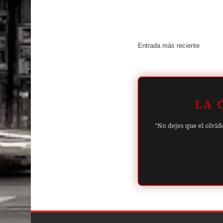
Entrada más reciente
LA 
"No dejes que el olvid