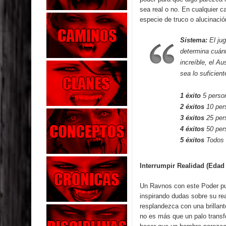
sea real o no. En cualquier 
especie de truco o alucinació
Sistema:
El ju
determina cuánt
increíble, el A
sea lo suficien
1 éxito
5 perso
2 éxitos
10 per
3 éxitos
25 per
4 éxitos
50 per
5 éxitos
Todos 
Interrumpir Realidad (Edad
Un Ravnos con este Poder pue
inspirando dudas sobre su re
resplandezca con una brillan
no es más que un palo transf