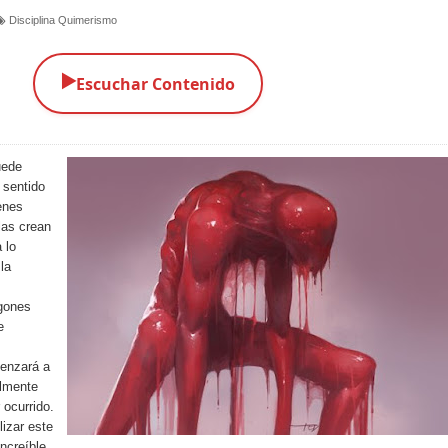
Disciplina Quimerismo
▶️
Escuchar Contenido
uede
 sentido
enes
las crean
 lo
la
agones
e
menzará a
almente
 ocurrido.
izar este
ncreíble,