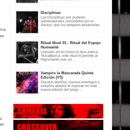
Disciplinas
Las Disciplinas son poderes
sobrenaturales concedidos por el
Abrazo, que los vampiros desarrollan
...
ezca
pex
Ritual Nivel 01 - Ritual del Espejo
Humeante
Llamado así en honor al dios azteca
Tezcatlipoca, este ritual le permite al
Nigromante usar un ...
Vampiro la Mascarada Quinta
Edición (V5)
Oscuros diseños, nuevos enemigos y
extraños aliados te esperan en esta
nueva edición del juego ...
do
den