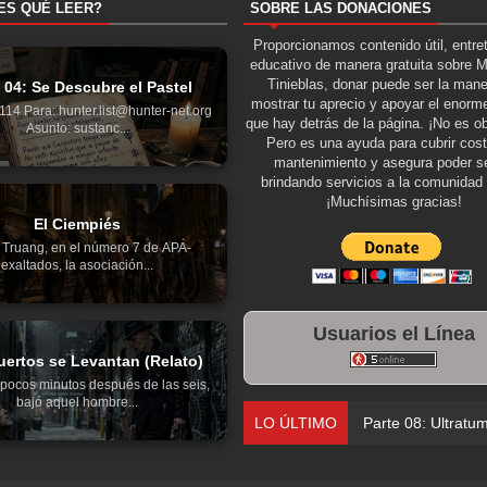
ES QUÉ LEER?
SOBRE LAS DONACIONES
Proporcionamos contenido útil, entre
educativo de manera gratuita sobre 
Tinieblas, donar puede ser la man
 04: Se Descubre el Pastel
mostrar tu aprecio y apoyar el enorme
14 Para: hunter.list@hunter-net.org
que hay detrás de la página. ¡No es ob
Asunto: sustanc...
Pero es una ayuda para cubrir cos
mantenimiento y asegura poder se
brindando servicios a la comunidad 
¡Muchísimas gracias!
El Ciempiés
 Truang, en el número 7 de APA-
exaltados, la asociación...
Usuarios el Línea
ertos se Levantan (Relato)
pocos minutos después de las seis,
bajó aquel hombre...
LO ÚLTIMO
Parte 08: Ultratu