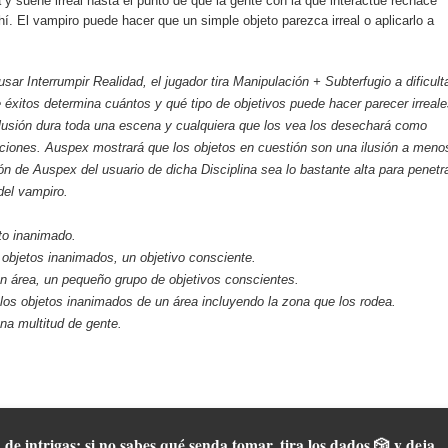
y suene irreal hasta el punto de que la gente con la que interactúe rechace
hí. El vampiro puede hacer que un simple objeto parezca irreal o aplicarlo a
usar Interrumpir Realidad, el jugador tira Manipulación + Subterfugio a dificult
 éxitos determina cuántos y qué tipo de objetivos puede hacer parecer irreal
ilusión dura toda una escena y cualquiera que los vea los desechará como
ciones. Auspex mostrará que los objetos en cuestión son una ilusión a meno
ón de Auspex del usuario de dicha Disciplina sea lo bastante alta para penetr
del vampiro.
to inanimado.
 objetos inanimados, un objetivo consciente.
 área, un pequeño grupo de objetivos conscientes.
os objetos inanimados de un área incluyendo la zona que los rodea.
a multitud de gente.
 de intrigas; si no sabes qué senda tomar, tira los dados 🎲 y deja