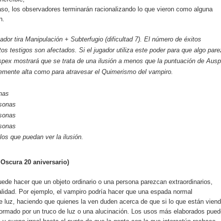
caso, los observadores terminarán racionalizando lo que vieron como alguna
n.
gador tira Manipulación + Subterfugio (dificultad 7). El número de éxitos
os testigos son afectados. Si el jugador utiliza este poder para que algo par
uspex mostrará que se trata de una ilusión a menos que la puntuación de Aus
temente alta como para atravesar el Quimerismo del vampiro.
nas
sonas
sonas
sonas
los que puedan ver la ilusión.
 Oscura 20 aniversario)
de hacer que un objeto ordinario o una persona parezcan extraordinarios,
alidad. Por ejemplo, el vampiro podría hacer que una espada normal
te luz, haciendo que quienes la ven duden acerca de que si lo que están vien
ormado por un truco de luz o una alucinación. Los usos más elaborados pue