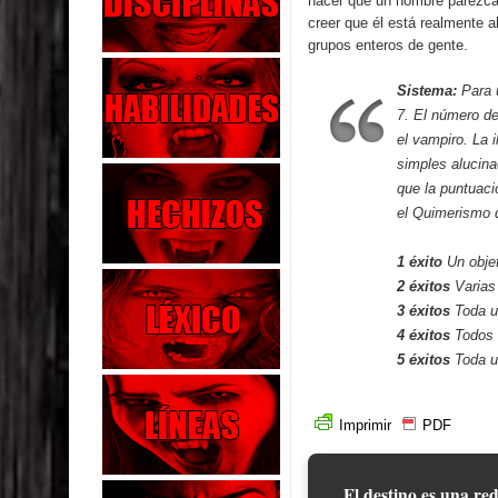
hacer que un hombre parezca 
creer que él está realmente a
grupos enteros de gente.
Sistema:
Para 
7. El número de
el vampiro. La 
simples alucina
que la puntuaci
el Quimerismo 
1 éxito
Un obje
2 éxitos
Varias
3 éxitos
Toda un
4 éxitos
Todos l
5 éxitos
Toda un
Imprimir
PDF
El destino es una red