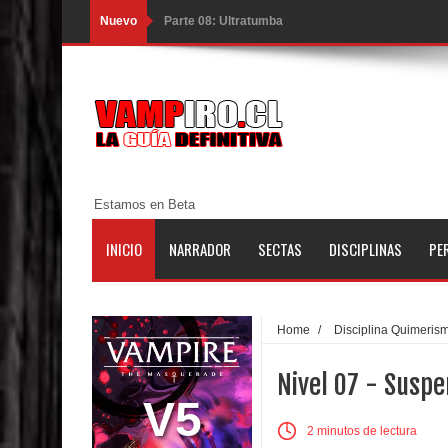
Nuevo
Parte 08: Ultratumba
Parte 07: Asuntos que Resolver
Parte 06: El Trato con los Muertos
Parte 05: Sitiados
Parte 04: Se Descubre el Pastel
Estamos en Beta
Parte 03: Una Piraña en el Bidé
INICIO
NARRADOR
SECTAS
DISCIPLINAS
PE
Parte 02: Los Muertos Gobiernan a los Vivos
Parte 01: Escondido a Plena Luz
Home
/
Disciplina Quimeris
Parte 02: El Enemigo de mi Enemigo
Nivel 07 - Suspe
Parte 06: Coletazos
V5
2 minutos de lectura
Parte 05: Los Horrores del Infierno