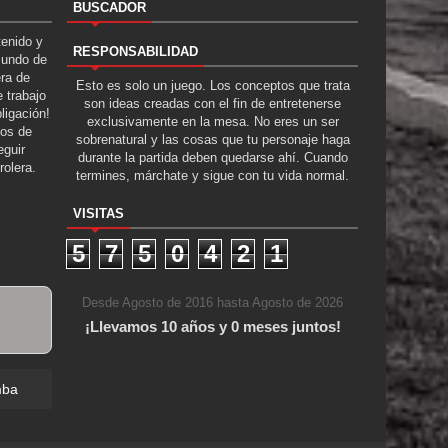
BUSCADOR
tenido y
RESPONSABILIDAD
Mundo de
era de
Esto es solo un juego. Los conceptos que trata
 trabajo
son ideas creadas con el fin de entretenerse
ligación!
exclusivamente en la mesa. No eres un ser
tos de
sobrenatural y las cosas que tu personaje haga
guir
durante la partida deben quedarse ahí. Cuando
rolera.
termines, márchate y sigue con tu vida normal.
VISITAS
5
7
5
0
4
2
1
Desde Agosto de 2016 hasta Agosto de 2026
¡Llevamos 10 años y 0 meses juntos!
mba