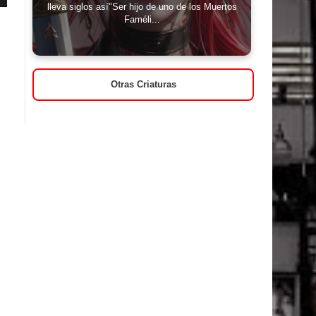
lleva siglos así"Ser hijo de uno de los Muertos
Faméli...
Otras Criaturas