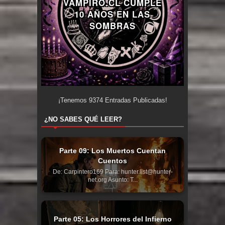
VAMPIRO.CL CUMPLE
10 AÑOS EN LAS
SOMBRAS
¡Tenemos
9374
Entradas Publicadas!
¿NO SABES QUÉ LEER?
Parte 09: Los Muertos Cuentan
Cuentos
De: Carpintero169 Para: hunter.list@hunter-
net.org Asunto: T...
Parte 05: Los Horrores del Infierno