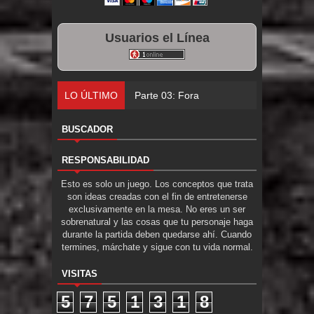
Usuarios el Línea
LO ÚLTIMO
Parte 03: Forastero en Tierra Muerta
BUSCADOR
RESPONSABILIDAD
Esto es solo un juego. Los conceptos que trata
son ideas creadas con el fin de entretenerse
exclusivamente en la mesa. No eres un ser
sobrenatural y las cosas que tu personaje haga
durante la partida deben quedarse ahí. Cuando
termines, márchate y sigue con tu vida normal.
VISITAS
5
7
5
1
3
1
8