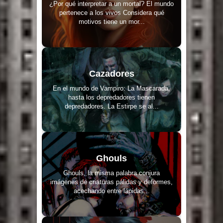
¿Por qué interpretar a un mortal? El mundo
pertenece a los vivos Considera qué
motivos tiene un mor...
Cazadores
En el mundo de Vampiro: La Mascarada,
hasta los depredadores tienen
depredadores. La Estirpe se al...
Ghouls
Ghouls, la misma palabra conjura
imágenes de criaturas pálidas y deformes,
acechando entre lápidas...