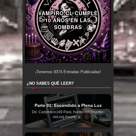
VAMPIRO.CL CUMPLE
10 AÑOS EN LAS
SOMBRAS
¡Tenemos
9374
Entradas Publicadas!
¿NO SABES QUÉ LEER?
Parte 01: Escondido a Plena Luz
De: Carpintero169 Para: hunter.list@hunter-
net.org Asunto: p...