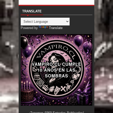
TRANSLATE
Powered by
Translate
VAMPIRO.CL CUMPLE
10 AÑOS EN LAS
SOMBRAS
¡Tenemos
9369
Entradas Publicadas!