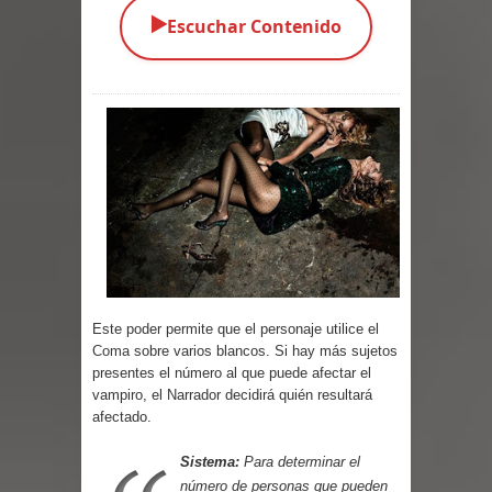
▶️
Escuchar Contenido
Parte 04: Oídos Sordos
Parte 03: La Traición
Parte 02: Vuelve el Hijo Prodigo
Parte 01: El Comienzo
Parte 01: El Enemigo Interior
Exaltados y Muertos Vivientes
Los Muertos se Levantan (Relato)
Este poder permite que el personaje utilice el
Coma
sobre varios blancos. Si hay más sujetos
Los Monstruos más Buscados
presentes el número al que puede afectar el
vampiro, el Narrador decidirá quién resultará
Parte 09: Los Muertos Cuentan
afectado.
Cuentos
Sistema:
Para determinar el
número de personas que pueden