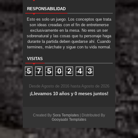
RESPONSABILIDAD
Esto es solo un juego. Los conceptos que trata
son ideas creadas con el fin de entretenerse
exclusivamente en la mesa. No eres un ser
sobrenatural y las cosas que tu personaje haga
durante la partida deben quedarse ahí. Cuando
termines, márchate y sigue con tu vida normal.
VISITAS
5
7
5
0
2
4
3
Desde Agosto de 2016 hasta Agosto de 2026
¡Llevamos 10 años y 0 meses juntos!
Created By
Sora Templates
| Distributed By
Gooyaabi Templates