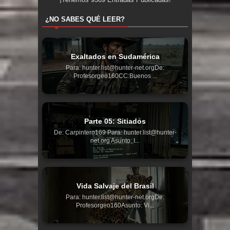
¿NO SABES QUÉ LEER?
Exaltados en Sudamérica
Para: hunter.list@hunter-net.orgDe:
Profesorgeo160CC:Buenos ...
Parte 05: Sitiados
De: Carpintero169 Para: hunter.list@hunter-
net.org Asunto: I...
Vida Salvaje del Brasil
Para: hunter.list@hunter-net.orgDe:
Profesorgeo160Asunto: Vi...