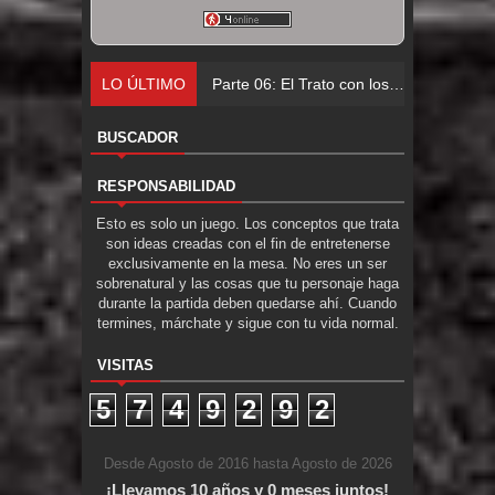
LO ÚLTIMO
Parte 06: El Trato con los Muertos
BUSCADOR
RESPONSABILIDAD
Esto es solo un juego. Los conceptos que trata
son ideas creadas con el fin de entretenerse
exclusivamente en la mesa. No eres un ser
sobrenatural y las cosas que tu personaje haga
durante la partida deben quedarse ahí. Cuando
termines, márchate y sigue con tu vida normal.
VISITAS
5
7
4
9
2
9
2
Desde Agosto de 2016 hasta Agosto de 2026
¡Llevamos 10 años y 0 meses juntos!