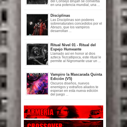
del Consejo Brujah se convertía
en una potencia mundial, una ...
Disciplinas
Las Disciplinas son poderes
sobrenaturales concedidos por el
Abrazo, que los vampiros
desarrollan ...
Ritual Nivel 01 - Ritual del
Espejo Humeante
Llamado así en honor al dios
azteca Tezcatlipoca, este ritual le
permite al Nigromante usar un ...
Vampiro la Mascarada Quinta
Edición (V5)
Oscuros diseños, nuevos
enemigos y extraños aliados te
esperan en esta nueva edición
del juego ...