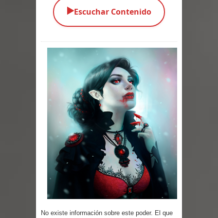
▶️
Escuchar Contenido
Parte 03: La Traición
Parte 02: Vuelve el Hijo Prodigo
Parte 01: El Comienzo
Parte 01: El Enemigo Interior
Exaltados y Muertos Vivientes
Los Muertos se Levantan (Relato)
Los Monstruos más Buscados
Parte 09: Los Muertos Cuentan
Cuentos
Parte 08: Ultratumba
No existe información sobre este poder. El que