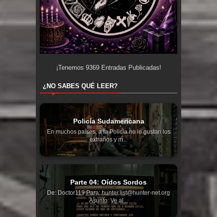
¡Tenemos
9369
Entradas Publicadas!
¿NO SABES QUÉ LEER?
Policía Sudamericana
En muchos países, a la Policía no le gustan los
extraños y m...
Parte 04: Oídos Sordos
De: Doctor119 Para: hunter.list@hunter-net.org
Asunto: Ve al...