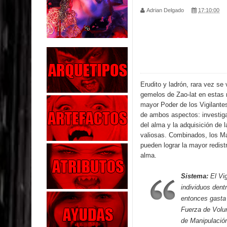
Adrian Delgado
17:10:00
Parte 04: Oídos Sordos
Parte 03: La Traición
Parte 02: Vuelve el Hijo Prodigo
Parte 01: El Comienzo
Erudito y ladrón, rara vez se 
gemelos de Zao-lat en estas 
Parte 01: El Enemigo Interior
mayor Poder de los Vigilante
de ambos aspectos: investiga
Exaltados y Muertos Vivientes
del alma y la adquisición de
valiosas. Combinados, los Ma
pueden lograr la mayor redist
Los Muertos se Levantan (Relato)
alma.
Los Monstruos más Buscados
Sistema:
El Vig
individuos dent
Parte 09: Los Muertos Cuentan Cuentos
entonces gasta
Fuerza de Volun
de Manipulació