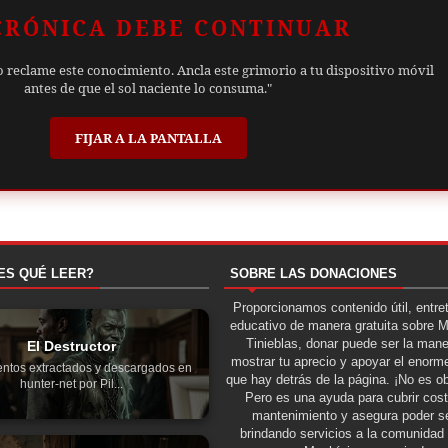
CRÓNICA DEBE CONTINUAR
o reclame este conocimiento. Ancla este grimorio a tu dispositivo móvil
antes de que el sol naciente lo consuma."
FIJAR A LA PANTALLA
ES QUÉ LEER?
SOBRE LAS DONACIONES
Proporcionamos contenido útil, entre
educativo de manera gratuita sobre 
Tinieblas, donar puede ser la man
El Destructor
mostrar tu aprecio y apoyar el enorme
ntos extractados y descargados en
que hay detrás de la página. ¡No es ob
hunter-net por Pil...
Pero es una ayuda para cubrir cos
mantenimiento y asegura poder se
brindando servicios a la comunidad 