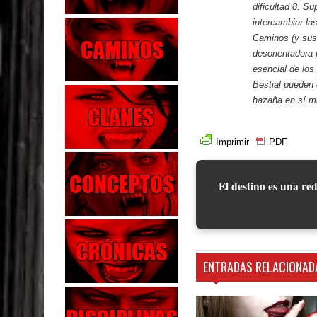
dificultad 8. Su
intercambiar la
Caminos (y sus 
desorientadora 
esencial de lo
Bestial
pueden d
hazaña en sí m
Imprimir
PDF
El destino es una red
ENTRADAS RELACIONAD