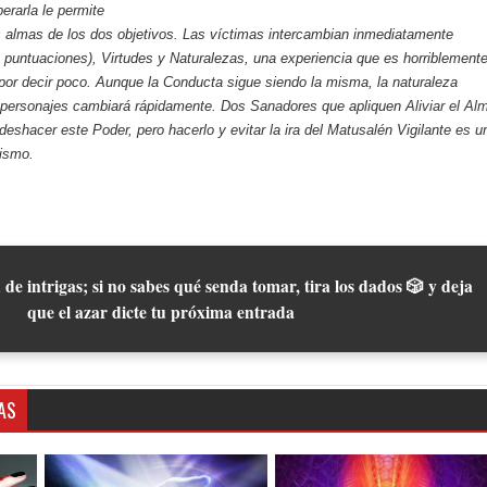
perarla le permite
s almas de los dos objetivos. Las víctimas intercambian inmediatamente
puntuaciones), Virtudes y Naturalezas, una experiencia que es horriblement
por decir poco. Aunque la Conducta sigue siendo la misma, la naturaleza
s personajes cambiará rápidamente. Dos Sanadores que apliquen
Aliviar el Al
eshacer este Poder, pero hacerlo y evitar la ira del Matusalén Vigilante es u
ismo.
 de intrigas; si no sabes qué senda tomar, tira los dados 🎲 y deja
que el azar dicte tu próxima entrada
AS