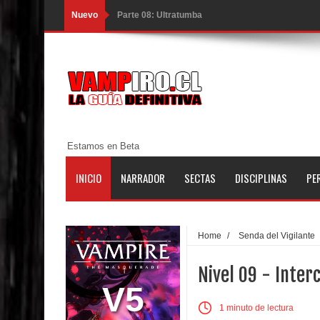
Nuevo
Parte 08: Ultratumba
Parte 07: Asuntos que Resolver
Parte 06: El Trato con los Muertos
Parte 05: Sitiados
Parte 04: Se Descubre el Pastel
Estamos en Beta
Parte 03: Una Piraña en el Bidé
INICIO
NARRADOR
SECTAS
DISCIPLINAS
PE
Parte 02: Los Muertos Gobiernan a los Vivos
Parte 01: Escondido a Plena Luz
Home
/
Senda del Vigilante
Parte 02: El Enemigo de mi Enemigo
Nivel 09 - Inte
Parte 06: Coletazos
V5
1 minuto de lectura
Parte 05: Los Horrores del Infierno