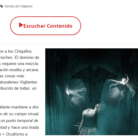
Senda del Vigilante
▶️
Escuchar Contenido
ve a los Chiquillos
noches. El dominio de
s requiere una mezcla
ción erudita y arcana
 las cosas más
tusalenes Vigilantes
ribución de todas: un
ilante mantiene a dos
ro de su campo visual,
 un punto temporal de
tad y hace una tirada
n + Ocultismo a