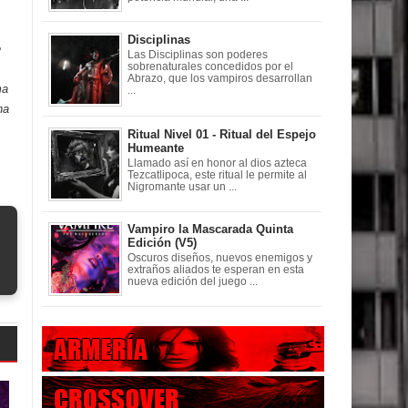
Disciplinas
e
Las Disciplinas son poderes
sobrenaturales concedidos por el
Abrazo, que los vampiros desarrollan
ma
...
na
Ritual Nivel 01 - Ritual del Espejo
Humeante
Llamado así en honor al dios azteca
Tezcatlipoca, este ritual le permite al
Nigromante usar un ...
Vampiro la Mascarada Quinta
Edición (V5)
Oscuros diseños, nuevos enemigos y
extraños aliados te esperan en esta
nueva edición del juego ...