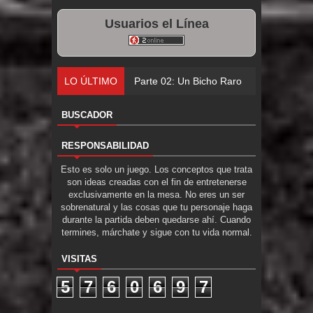
Usuarios el Línea
LO ÚLTIMO
Parte 02: Un Bicho Raro
BUSCADOR
RESPONSABILIDAD
Esto es solo un juego. Los conceptos que trata
son ideas creadas con el fin de entretenerse
exclusivamente en la mesa. No eres un ser
sobrenatural y las cosas que tu personaje haga
durante la partida deben quedarse ahí. Cuando
termines, márchate y sigue con tu vida normal.
VISITAS
5
7
6
0
6
9
7