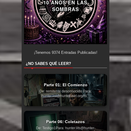
10 AÑOS EN LAS
SOMBRAS
¡Tenemos
9374
Entradas Publicadas!
¿NO SABES QUÉ LEER?
Parte 01: El Comienzo
De: remitente desconocido Para:
hunter.list@hunter-net.orgAs...
Parte 06: Coletazos
De: Testigo1Para: hunter.lits@hunter-