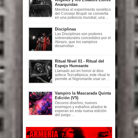
Anarquistas
Mientras el experimento soviético
del Consejo Brujah se convertía
en una potencia mundial, una ...
Disciplinas
Las Disciplinas son poderes
sobrenaturales concedidos por el
Abrazo, que los vampiros
desarrollan ...
Ritual Nivel 01 - Ritual del
Espejo Humeante
Llamado así en honor al dios
azteca Tezcatlipoca, este ritual le
permite al Nigromante usar un ...
Vampiro la Mascarada Quinta
Edición (V5)
Oscuros diseños, nuevos
enemigos y extraños aliados te
esperan en esta nueva edición
del juego ...