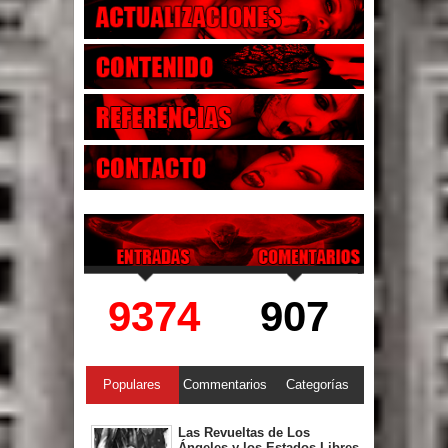
9374
907
Populares
Commentarios
Categorías
Las Revueltas de Los
Ángeles y los Estados Libres