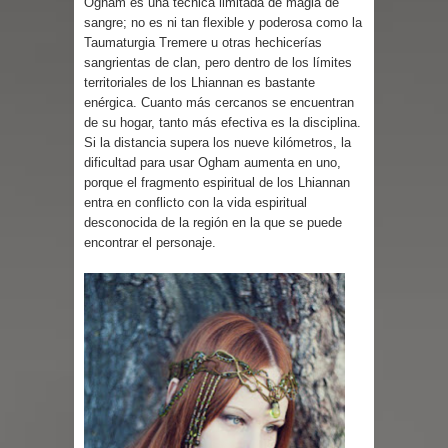
Ogham es una técnica limitada de magia de
sangre; no es ni tan flexible y poderosa como la
Taumaturgia Tremere u otras hechicerías
sangrientas de clan, pero dentro de los límites
territoriales de los Lhiannan es bastante
enérgica. Cuanto más cercanos se encuentran
de su hogar, tanto más efectiva es la disciplina.
Si la distancia supera los nueve kilómetros, la
dificultad para usar Ogham aumenta en uno,
porque el fragmento espiritual de los Lhiannan
entra en conflicto con la vida espiritual
desconocida de la región en la que se puede
encontrar el personaje.