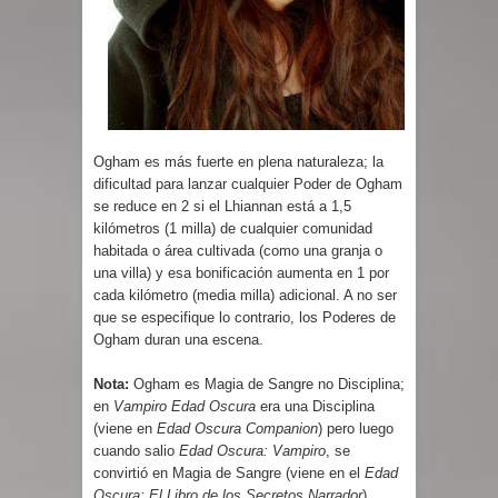
Ogham es más fuerte en plena naturaleza; la
dificultad para lanzar cualquier Poder de Ogham
se reduce en 2 si el Lhiannan está a 1,5
kilómetros (1 milla) de cualquier comunidad
habitada o área cultivada (como una granja o
una villa) y esa bonificación aumenta en 1 por
cada kilómetro (media milla) adicional. A no ser
que se especifique lo contrario, los Poderes de
Ogham duran una escena.
Nota:
Ogham es Magia de Sangre no Disciplina;
en
Vampiro Edad Oscura
era una Disciplina
(viene en
Edad Oscura Companion
) pero luego
cuando salio
Edad Oscura: Vampiro
, se
convirtió en Magia de Sangre (viene en el
Edad
Oscura: El Libro de los Secretos Narrador
).