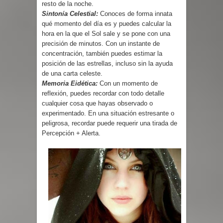
resto de la noche.
Sintonía Celestial:
Conoces de forma innata
qué momento del día es y puedes calcular la
hora en la que el Sol sale y se pone con una
precisión de minutos. Con un instante de
concentración, también puedes estimar la
posición de las estrellas, incluso sin la ayuda
de una carta celeste.
Memoria Eidética:
Con un momento de
reflexión, puedes recordar con todo detalle
cualquier cosa que hayas observado o
experimentado. En una situación estresante o
peligrosa, recordar puede requerir una tirada de
Percepción + Alerta.