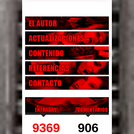
9369
906