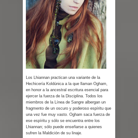
Los Lhiannan practican una variante de la
Hechicería Koldúnica a la que llaman Ogham,
en honor a la ancestral escritura esencial para
ejercer la fuerza de la Disciplina. Todos los
miembros de la Línea de Sangre albergan un
fragmento de un oscuro y poderoso espíritu que
una vez fue muy vasto. Ogham saca fuerza de
ese espíritu y sólo se encuentra entre los
Lhiannan; sólo puede enseñarse a quienes
sufren la Maldición de su linaje.