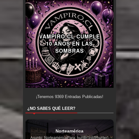
VAMPIRO.CL CUMPLE
10 AÑOS EN LAS
SOMBRAS
¡Tenemos
9369
Entradas Publicadas!
¿NO SABES QUÉ LEER?
Norteamérica
Asunto: NorteaméricaPara: hunter.list@hunter-