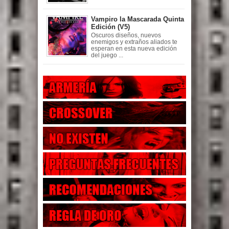
Vampiro la Mascarada Quinta
Edición (V5)
Oscuros diseños, nuevos
enemigos y extraños aliados te
esperan en esta nueva edición
del juego ...