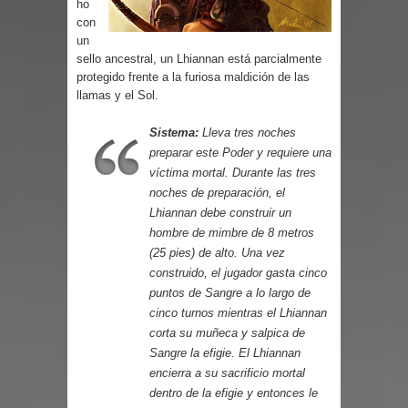
ho
Parte 02: Un Bicho Raro
con
un
sello ancestral, un Lhiannan está parcialmente
protegido frente a la furiosa maldición de las
llamas y el Sol.
Sistema:
Lleva tres noches
preparar este Poder y requiere una
víctima mortal. Durante las tres
noches de preparación, el
Lhiannan debe construir un
hombre de mimbre de 8 metros
(25 pies) de alto. Una vez
construido, el jugador gasta cinco
puntos de Sangre a lo largo de
cinco turnos mientras el Lhiannan
corta su muñeca y salpica de
Sangre la efigie. El Lhiannan
encierra a su sacrificio mortal
dentro de la efigie y entonces le