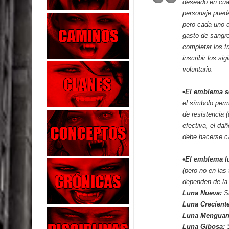
deseado en cual
personaje pued
pero cada uno d
gasto de sangr
completar los t
inscribir los si
voluntario.
•El emblema s
el símbolo perm
de resistencia (
efectiva, el da
debe hacerse ca
•El emblema l
(pero no en las
dependen de la 
Luna Nueva:
S
Luna Creciente
Luna Menguan
Luna Gibosa: