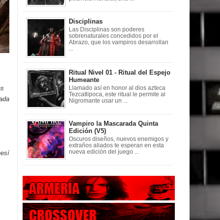
Disciplinas
Las Disciplinas son poderes
sobrenaturales concedidos por el
Abrazo, que los vampiros desarrollan
...
Ritual Nivel 01 - Ritual del Espejo
Humeante
as
Llamado así en honor al dios azteca
Tezcatlipoca, este ritual le permite al
rada
Nigromante usar un ...
Vampiro la Mascarada Quinta
Edición (V5)
Oscuros diseños, nuevos enemigos y
extraños aliados te esperan en esta
nueva edición del juego ...
nesí