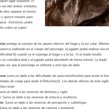
quier lugar expuesto. El
e escribir ambos símbolos,
e ellos requiere el mismo
e y quince minutos para
razos. Asimismo, podrá
gilos sobre un sujeto
olar
protege al vampiro de los peores efectos del fuego y la luz solar. Mientr
anezca inalterado en el cuerpo del personaje, el jugador podrá realizar una ti
dificultad 8) cuando se le exponga al fuego o a la luz. Si la tirada resulta
ño se considera letal y el jugador podrá absorberlo de forma normal. La tirada
da vez que el personaje se enfrente a este tipo de daño.
unar
suma un dado a las dificultades de autocontrol/instinto para evitar el fre
 tiradas de coraje para eludir el Rötschreck). Los demás efectos de éste sigilo
fase lunar:
uma un dado a las reservas de destreza y sigilo.
:
Suma un dado a las reservas de astucia y ocultismo.
te:
Suma un dado a las reservas de percepción y subterfugio.
Suma un dado a las reservas de carisma y expresión.