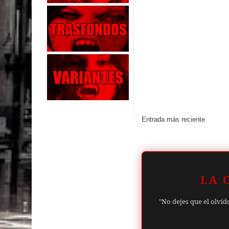
Entrada más reciente
LA 
"No dejes que el olvid