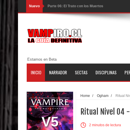
Nuevo
Parte 06: El Trato con los Muertos
Parte 05: Sitiados
Parte 04: Se Descubre el Pastel
Parte 03: Una Piraña en el Bidé
Parte 02: Los Muertos Gobiernan a los Vivos
Estamos en Beta
Parte 01: Escondido a Plena Luz
INICIO
NARRADOR
SECTAS
DISCIPLINAS
PE
Parte 02: El Enemigo de mi Enemigo
Parte 06: Coletazos
Home
/
Ogham
/
Ritual Ni
Parte 05: Los Horrores del Infierno
Ritual Nivel 04 -
Parte 04: Oídos Sordos
V5
2 minutos de lectura
Parte 03: La Traición