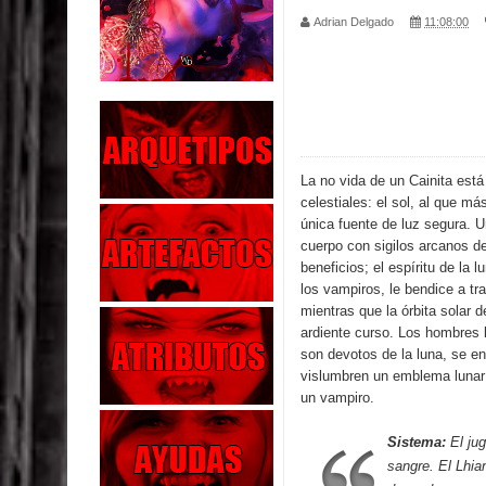
Adrian Delgado
11:08:00
Parte 02: Vuelve el Hijo Prodigo
Parte 01: El Comienzo
Parte 01: El Enemigo Interior
Exaltados y Muertos Vivientes
La no vida de un Cainita est
celestiales: el sol, al que má
Los Muertos se Levantan (Relato)
única fuente de luz segura. 
cuerpo con sigilos arcanos d
Los Monstruos más Buscados
beneficios; el espíritu de la
los vampiros, le bendice a tr
mientras que la órbita solar 
Parte 09: Los Muertos Cuentan Cuentos
ardiente curso. Los hombres 
son devotos de la luna, se e
Parte 08: Ultratumba
vislumbren un emblema lunar 
un vampiro.
Parte 07: Asuntos que Resolver
Sistema:
El jug
sangre. El Lhian