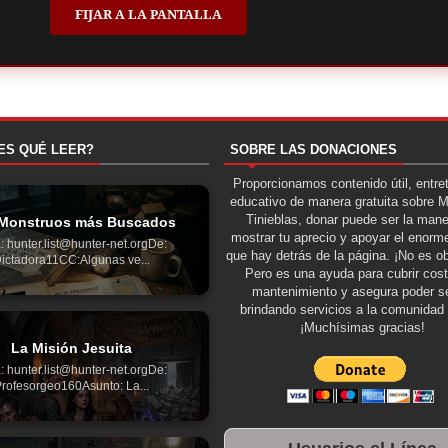
FIJAR A LA PANTALLA
ES QUÉ LEER?
SOBRE LAS DONACIONES
Proporcionamos contenido útil, entre
educativo de manera gratuita sobre 
Tinieblas, donar puede ser la man
Monstruos más Buscados
mostrar tu aprecio y apoyar el enorme
: hunter.list@hunter-net.orgDe:
que hay detrás de la página. ¡No es ob
ictadora11CC:Algunas ve...
Pero es una ayuda para cubrir cos
mantenimiento y asegura poder se
brindando servicios a la comunidad 
¡Muchísimas gracias!
La Misión Jesuita
: hunter.list@hunter-net.orgDe:
rofesorgeo160Asunto: La...