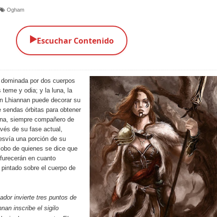
Ogham
▶️
Escuchar Contenido
á dominada por dos cuerpos
s teme y odia; y la luna, la
Un Lhiannan puede decorar su
e sendas órbitas para obtener
 luna, siempre compañero de
avés de su fase actual,
desvía una porción de su
lobo de quienes se dice que
nfurecerán en cuanto
pintado sobre el cuerpo de
ador invierte tres puntos de
nan inscribe el sigilo