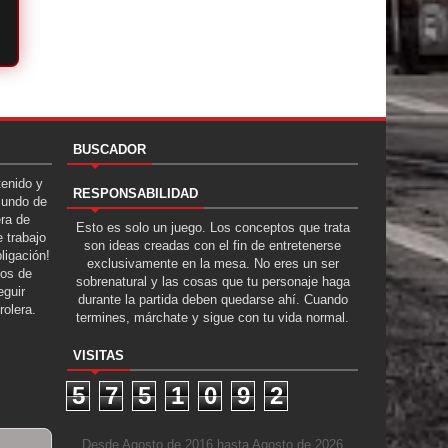
BUSCADOR
tenido y
RESPONSABILIDAD
Mundo de
era de
Esto es solo un juego. Los conceptos que trata
 trabajo
son ideas creadas con el fin de entretenerse
ligación!
exclusivamente en la mesa. No eres un ser
tos de
sobrenatural y las cosas que tu personaje haga
guir
durante la partida deben quedarse ahí. Cuando
rolera.
termines, márchate y sigue con tu vida normal.
VISITAS
5
7
5
1
0
9
2
Desde Agosto de 2016 hasta Agosto de 2026