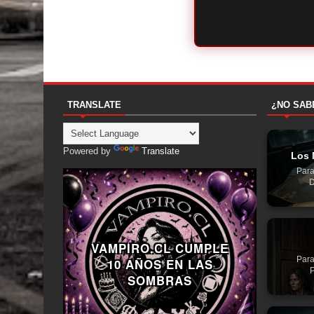
TRANSLATE
¿NO SAB
Powered by
Translate
Los 
Para
D
VAMPIRO.CL CUMPLE
Para
10 AÑOS EN LAS
P
SOMBRAS