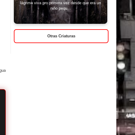
lágrima viva pro primera vez desde que era un
niño pequ...
Otras Criaturas
igua