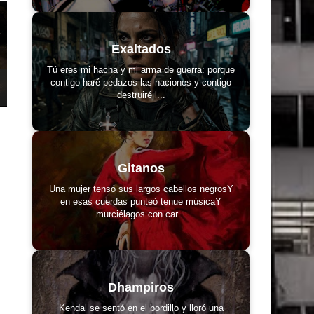
Exaltados
Tú eres mi hacha y mi arma de guerra: porque
contigo haré pedazos las naciones y contigo
destruiré l...
Gitanos
Una mujer tensó sus largos cabellos negrosY
en esas cuerdas punteó tenue músicaY
murciélagos con car...
Dhampiros
Kendal se sentó en el bordillo y lloró una