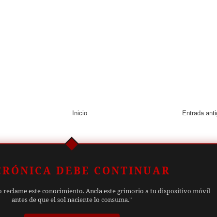
Inicio
Entrada ant
CRÓNICA DEBE CONTINUAR
o reclame este conocimiento. Ancla este grimorio a tu dispositivo móvil
antes de que el sol naciente lo consuma."