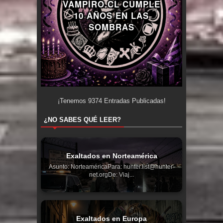
VAMPIRO.CL CUMPLE
10 AÑOS EN LAS
SOMBRAS
¡Tenemos
9374
Entradas Publicadas!
¿NO SABES QUÉ LEER?
Exaltados en Norteamérica
Asunto: NorteaméricaPara: hunter.list@hunter-
net.orgDe: Viaj...
Exaltados en Europa