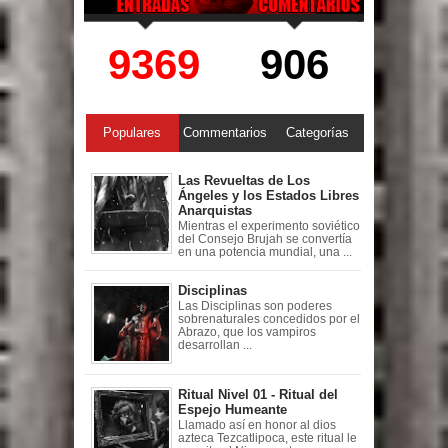
9369
906
Populares
Commentarios
Categorías
Las Revueltas de Los
Ángeles y los Estados Libres
Anarquistas
Mientras el experimento soviético
del Consejo Brujah se convertía
en una potencia mundial, una ...
Disciplinas
Las Disciplinas son poderes
sobrenaturales concedidos por el
Abrazo, que los vampiros
desarrollan ...
Ritual Nivel 01 - Ritual del
Espejo Humeante
Llamado así en honor al dios
azteca Tezcatlipoca, este ritual le