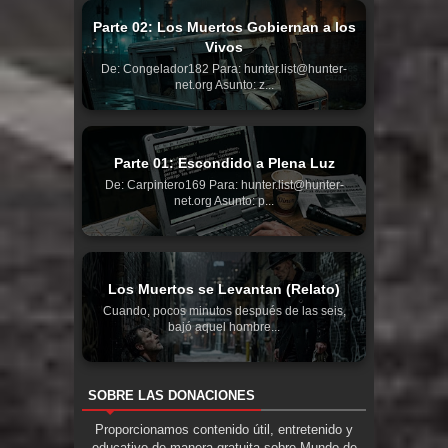
Parte 02: Los Muertos Gobiernan a los
Vivos
De: Congelador182 Para: hunter.list@hunter-
net.org Asunto: z...
Parte 01: Escondido a Plena Luz
De: Carpintero169 Para: hunter.list@hunter-
net.org Asunto: p...
Los Muertos se Levantan (Relato)
Cuando, pocos minutos después de las seis,
bajó aquel hombre...
SOBRE LAS DONACIONES
Proporcionamos contenido útil, entretenido y
educativo de manera gratuita sobre Mundo de