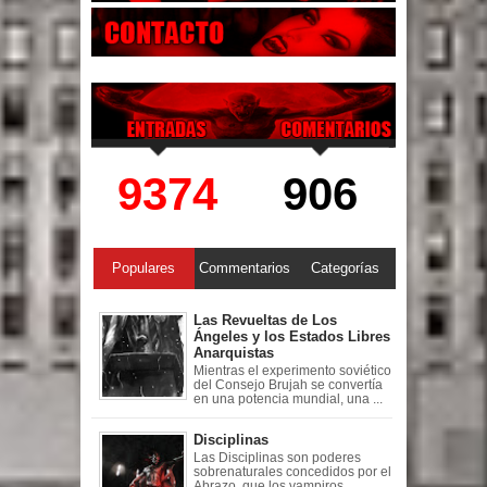
9374
906
Populares
Commentarios
Categorías
Las Revueltas de Los
Ángeles y los Estados Libres
Anarquistas
Mientras el experimento soviético
del Consejo Brujah se convertía
en una potencia mundial, una ...
Disciplinas
Las Disciplinas son poderes
sobrenaturales concedidos por el
Abrazo, que los vampiros