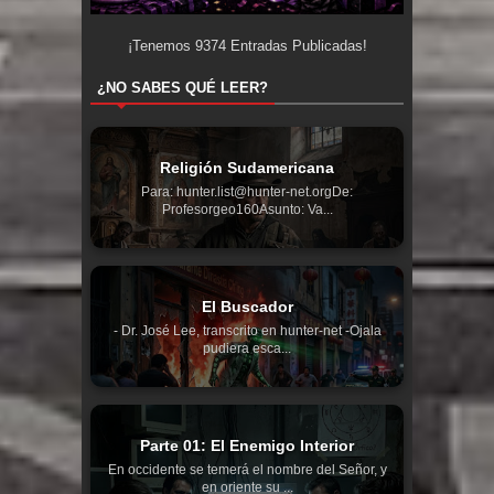
¡Tenemos
9374
Entradas Publicadas!
¿NO SABES QUÉ LEER?
Religión Sudamericana
Para: hunter.list@hunter-net.orgDe:
Profesorgeo160Asunto: Va...
El Buscador
- Dr. José Lee, transcrito en hunter-net -Ojala
pudiera esca...
Parte 01: El Enemigo Interior
En occidente se temerá el nombre del Señor, y
en oriente su ...