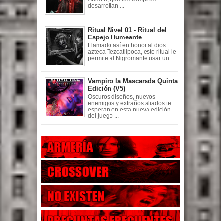
desarrollan ...
Ritual Nivel 01 - Ritual del
Espejo Humeante
Llamado así en honor al dios
azteca Tezcatlipoca, este ritual le
permite al Nigromante usar un ...
Vampiro la Mascarada Quinta
Edición (V5)
Oscuros diseños, nuevos
enemigos y extraños aliados te
esperan en esta nueva edición
del juego ...