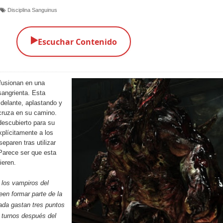
Disciplina Sanguinus
▶️
Escuchar Contenido
fusionan en una
sangrienta. Esta
 delante, aplastando y
cruza en su camino.
descubierto para su
xplícitamente a los
paren tras utilizar
 Parece ser que esta
ieren.
los vampiros del
een formar parte de la
ada gastan tres puntos
 turnos después del