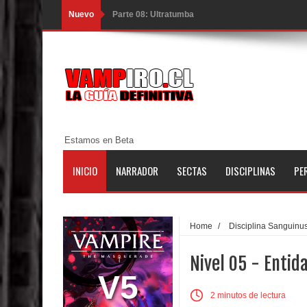
Nuevo
Parte 08: Ultratumba
Parte 07: Asuntos que Resolver
Parte 06: El Trato con los Muertos
Parte 05: Sitiados
Parte 04: Se Descubre el Pastel
Estamos en Beta
Parte 03: Una Piraña en el Bidé
INICIO
NARRADOR
SECTAS
DISCIPLINAS
PE
Parte 02: Los Muertos Gobiernan a los Vivos
Parte 01: Escondido a Plena Luz
Home
/
Disciplina Sanguinu
Parte 02: El Enemigo de mi Enemigo
Nivel 05 - Entid
Parte 06: Coletazos
V5
2 minutos de lectura
Parte 05: Los Horrores del Infierno