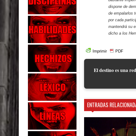
dispone de dem
de empalarlos t
por cada partic
mantendrá su e
dicho a los He
Imprimir
PDF
El destino es una red
ENTRADAS RELACIONAD