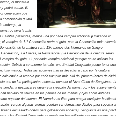
roceso, el monstruo
 y podrá actuar. El
or generación que
la combinación guiará
in embargo, la
 monstruo será la más
os Cainitas presentes, menos una por cada vampiro adicional (Utilizando el
r, el vampiro de 11ª Generación sería el guía, pero la Generación más elevad
 Generación de la criatura sería 13ª, menos dos Hermanos de Sangre
ª Generación). La Fuerza, la Resistencia y la Percepción de la criatura serán
el vampiro del guía, +1 por cada vampiro adicional (aunque no se aplican los
neración. Debido a su enorme tamaño, una Entidad Coagulada puede tener una
incluso mayor). Todas las acciones físicas llevadas a cabo por la criatura
 adicional a la reserva por cada vampiro más allá del primero (antes de dividi
Solo uno de los participantes necesita conocer el Nivel Cinco de Sanguinus. L
es tienden a desplazarse durante la creación del monstruo, y los supervivient
 han hablado de fauces en las palmas de las manos y ojos sobre antenas
arte superior del cuerpo. El Narrador es libre para otorgar cualquier bonificac
ización, ya que algunas piernas podrían ser demasiado débiles para soportar a
er brazos demasiado cortos para golpear con eficacia). Sanguinus es una práct
fecta. Una Entidad Coagulada no puede ser inmovilizada con una estaca, ya 