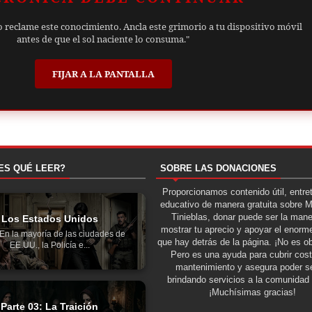
o reclame este conocimiento. Ancla este grimorio a tu dispositivo móvil
antes de que el sol naciente lo consuma."
FIJAR A LA PANTALLA
ES QUÉ LEER?
SOBRE LAS DONACIONES
Proporcionamos contenido útil, entre
educativo de manera gratuita sobre 
Tinieblas, donar puede ser la man
Los Estados Unidos
mostrar tu aprecio y apoyar el enorme
aEn la mayoría de las ciudades de
que hay detrás de la página. ¡No es ob
EE.UU., la Policía e...
Pero es una ayuda para cubrir cos
mantenimiento y asegura poder se
brindando servicios a la comunidad 
¡Muchísimas gracias!
Parte 03: La Traición