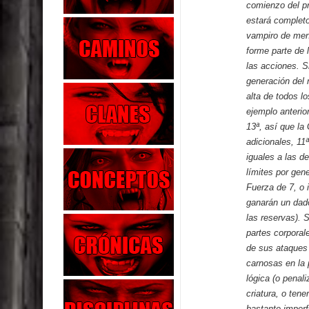
comienzo del p
estará completo
vampiro de men
forme parte de 
las acciones. S
generación del
alta de todos l
ejemplo anterio
13ª, así que la
adicionales, 11
iguales a las d
límites por ge
Fuerza de 7, o 
ganarán un dado
las reservas). 
partes corporal
de sus ataques
carnosas en la p
lógica (o penal
criatura, o ten
bastante imper