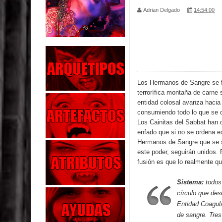
Adrian Delgado
14:54:00
Parte 04: Oídos Sordos
Parte 03: La Traición
Parte 02: Vuelve el Hijo Prodigo
Parte 01: El Comienzo
Los Hermanos de Sangre se 
terrorífica montaña de carne 
Parte 01: El Enemigo Interior
entidad colosal avanza hacia
consumiendo todo lo que se 
Exaltados y Muertos Vivientes
Los Cainitas del Sabbat han 
enfado que si no se ordena e
Hermanos de Sangre que se se
Los Muertos se Levantan (Relato)
este poder, seguirán unidos.
fusión es que lo realmente qu
Los Monstruos más Buscados
Sistema:
todos 
Parte 09: Los Muertos Cuentan Cuentos
círculo que des
Entidad Coagul
de sangre. Tres