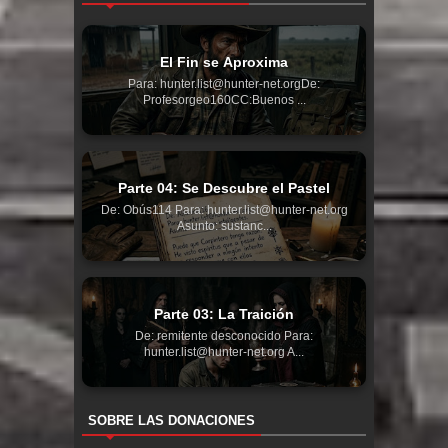
El Fin se Aproxima
Para: hunter.list@hunter-net.orgDe:
Profesorgeo160CC:Buenos ...
Parte 04: Se Descubre el Pastel
De: Obús114 Para: hunter.list@hunter-net.org
Asunto: sustanc...
Parte 03: La Traición
De: remitente desconocido Para:
hunter.list@hunter-net.org A...
SOBRE LAS DONACIONES