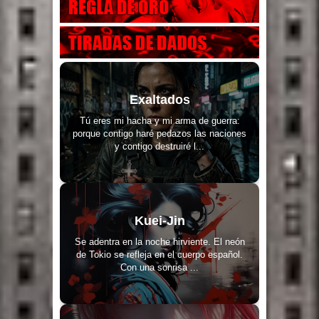
Exaltados
Tú eres mi hacha y mi arma de guerra:
porque contigo haré pedazos las naciones
y contigo destruiré l...
Kuei-Jin
Se adentra en la noche hirviente. El neón
de Tokio se refleja en el cuerpo español.
Con una sonrisa ...