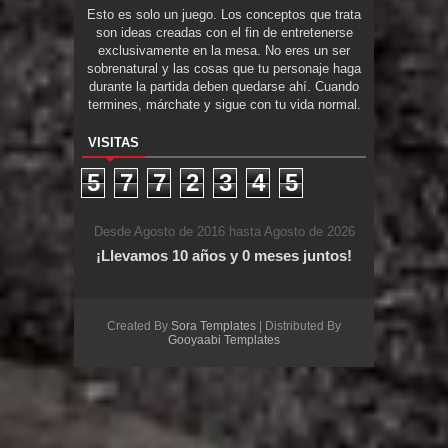
Esto es solo un juego. Los conceptos que trata
son ideas creadas con el fin de entretenerse
exclusivamente en la mesa. No eres un ser
sobrenatural y las cosas que tu personaje haga
durante la partida deben quedarse ahí. Cuando
termines, márchate y sigue con tu vida normal.
VISITAS
5
7
7
2
3
4
5
Desde Agosto de 2016 hasta Agosto de 2026
¡Llevamos 10 años y 0 meses juntos!
Created By
Sora Templates
| Distributed By
Gooyaabi Templates