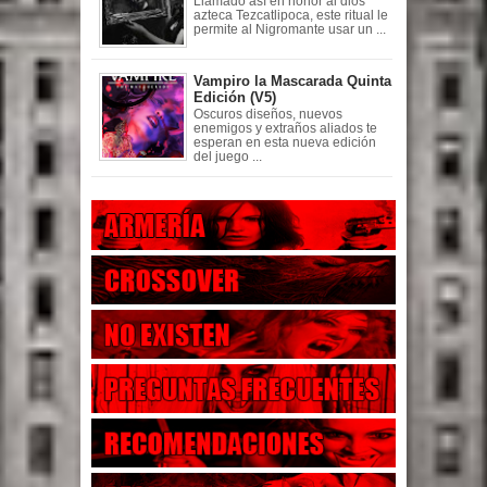
Llamado así en honor al dios
azteca Tezcatlipoca, este ritual le
permite al Nigromante usar un ...
Vampiro la Mascarada Quinta
Edición (V5)
Oscuros diseños, nuevos
enemigos y extraños aliados te
esperan en esta nueva edición
del juego ...