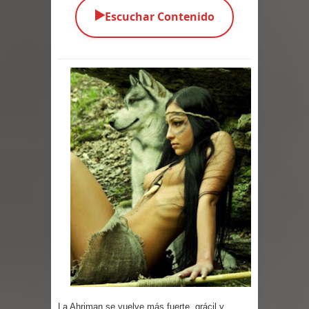
▶️
Escuchar Contenido
Parte 08: Ultratumba
Parte 07: Asuntos que Resolver
Parte 06: El Trato con los Muertos
Parte 05: Sitiados
Parte 04: Se Descubre el Pastel
Parte 03: Una Piraña en el Bidé
Parte 02: Los Muertos Gobiernan a
los Vivos
Parte 01: Escondido a Plena Luz
Parte 02: El Enemigo de mi Enemigo
La Ahriman se vuelve más fuerte, grácil y