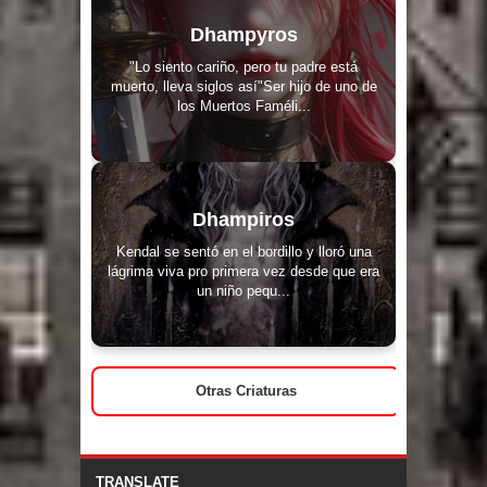
Dhampyros
"Lo siento cariño, pero tu padre está
muerto, lleva siglos así"Ser hijo de uno de
los Muertos Faméli...
Dhampiros
Kendal se sentó en el bordillo y lloró una
lágrima viva pro primera vez desde que era
un niño pequ...
Otras Criaturas
TRANSLATE