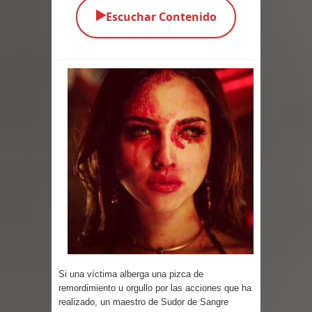
▶️
Escuchar Contenido
Parte 03: Una Piraña en el Bidé
Parte 02: Los Muertos Gobiernan a
los Vivos
Parte 01: Escondido a Plena Luz
Parte 02: El Enemigo de mi Enemigo
Parte 06: Coletazos
Parte 05: Los Horrores del Infierno
Parte 04: Oídos Sordos
Parte 03: La Traición
Si una víctima alberga una pizca de
remordimiento u orgullo por las acciones que ha
Parte 02: Vuelve el Hijo Prodigo
realizado, un maestro de Sudor de Sangre