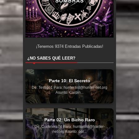
SOMBRAS
¡Tenemos
9374
Entradas Publicadas!
¿NO SABES QUÉ LEER?
Parte 10: El Secreto
De: Testigo1 Para: hunter.list@hunter-net.org
Asunto: Carpin...
Parte 02: Un Bicho Raro
De: Coctelera74 Para: hunter.list@hunter-
net.org Asunto: por...