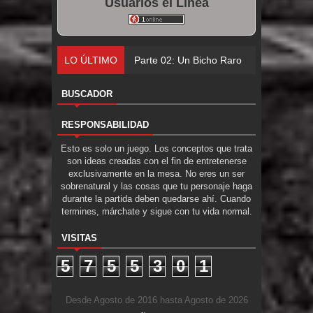
Usuarios el Línea
LO ÚLTIMO
Parte 02: Un Bicho Raro
BUSCADOR
RESPONSABILIDAD
Esto es solo un juego. Los conceptos que trata
son ideas creadas con el fin de entretenerse
exclusivamente en la mesa. No eres un ser
sobrenatural y las cosas que tu personaje haga
durante la partida deben quedarse ahí. Cuando
termines, márchate y sigue con tu vida normal.
VISITAS
5
7
5
5
3
0
1
Desde Agosto de 2016 hasta Agosto de 2026