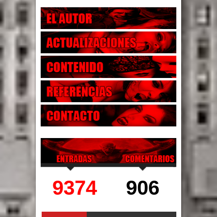
9374
906