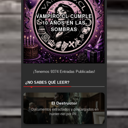
VAMPIRO.CL CUMPLE
10 AÑOS EN LAS
SOMBRAS
¡Tenemos
9374
Entradas Publicadas!
¿NO SABES QUÉ LEER?
El Destructor
- Documentos extractados y descargados en
hunter-net por Pil...