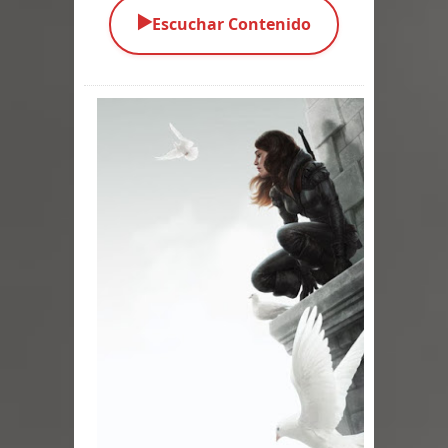
▶️
Escuchar Contenido
Parte 03: Una Piraña en el Bidé
Parte 02: Los Muertos Gobiernan a
los Vivos
Parte 01: Escondido a Plena Luz
Parte 02: El Enemigo de mi Enemigo
Parte 06: Coletazos
Parte 05: Los Horrores del Infierno
Parte 04: Oídos Sordos
Parte 03: La Traición
Parte 02: Vuelve el Hijo Prodigo