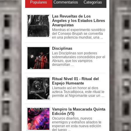
Populares
Commentarios
Categorías
Las Revueltas de Los
Ángeles y los Estados Libres
Anarquistas
Mientras el experimento soviético
del Consejo Brujah se convertía
en una potencia mundial, una ...
Disciplinas
Las Disciplinas son poderes
sobrenaturales concedidos por el
Abrazo, que los vampiros
desarrollan ...
Ritual Nivel 01 - Ritual del
Espejo Humeante
Llamado así en honor al dios
azteca Tezcatlipoca, este ritual le
permite al Nigromante usar un ...
Vampiro la Mascarada Quinta
Edición (V5)
Oscuros diseños, nuevos
enemigos y extraños aliados te
esperan en esta nueva edición
del juego ...