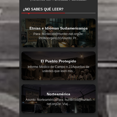
¿NO SABES QUÉ LEER?
Etnias e Idiomas Sudamericanos
Para: hunter.list@hunter-net.orgDe:
Profesorgeo160Asunto: Pr...
El Pueblo Protegido
Informe Médico de Campo n.22Aquellos de
ustedes que leen mis...
Norteamérica
Asunto: NorteaméricaPara: hunter.list@hunter-
net.orgDe: Viaj...