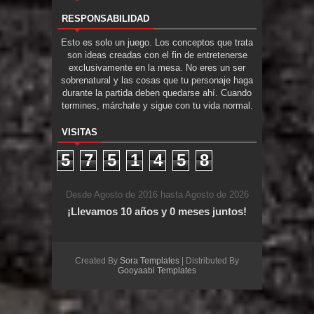
RESPONSABILIDAD
Esto es solo un juego. Los conceptos que trata
son ideas creadas con el fin de entretenerse
exclusivamente en la mesa. No eres un ser
sobrenatural y las cosas que tu personaje haga
durante la partida deben quedarse ahí. Cuando
termines, márchate y sigue con tu vida normal.
VISITAS
5
7
5
1
4
5
8
Desde Agosto de 2016 hasta Agosto de 2026
¡Llevamos 10 años y 0 meses juntos!
Created By
Sora Templates
| Distributed By
Gooyaabi Templates