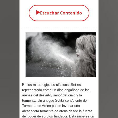
Parte 03: Una Piraña en el Bidé
▶️
Escuchar Contenido
Parte 02: Los Muertos Gobiernan a
los Vivos
Parte 01: Escondido a Plena Luz
Parte 02: El Enemigo de mi Enemigo
Parte 06: Coletazos
Parte 05: Los Horrores del Infierno
En los mitos egipcios clásicos, Set es
Parte 04: Oídos Sordos
representado como un dios engañoso de las
arenas del desierto, señor del cielo y la
Parte 03: La Traición
tormenta. Un antiguo Setita con Aliento de
Tormenta de Arena puede invocar una
Parte 02: Vuelve el Hijo Prodigo
abrasadora tormenta de arena desde la fuente
del poder de su dios fundador. Esta nube es un