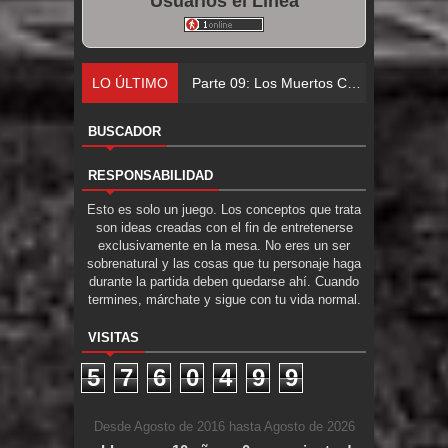
Usuarios el Línea
LO ÚLTIMO
Parte 09: Los Muertos Cuentan Cuentos
BUSCADOR
RESPONSABILIDAD
Esto es solo un juego. Los conceptos que trata
son ideas creadas con el fin de entretenerse
exclusivamente en la mesa. No eres un ser
sobrenatural y las cosas que tu personaje haga
durante la partida deben quedarse ahí. Cuando
termines, márchate y sigue con tu vida normal.
VISITAS
5
7
6
0
4
9
9
Desde Agosto de 2016 hasta Agosto de 2026