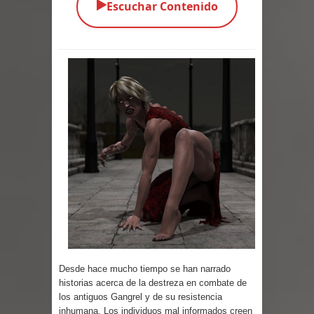
▶️
Escuchar Contenido
Parte 02: El Enemigo de mi Enemigo
Parte 06: Coletazos
Parte 05: Los Horrores del Infierno
Parte 04: Oídos Sordos
Parte 03: La Traición
Parte 02: Vuelve el Hijo Prodigo
Parte 03: Reflexiones
Parte 02: Un Bicho Raro
Parte 01: Una Misión de Locos
Desde hace mucho tiempo se han narrado
historias acerca de la destreza en combate de
Parte 03: Forastero en Tierra Muerta
los antiguos Gangrel y de su resistencia
inhumana. Los individuos mal informados creen