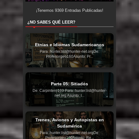
¡Tenemos
9369
Entradas Publicadas!
¿NO SABES QUÉ LEER?
Etnias e Idiomas Sudamericanos
Para: hunter.list@hunter-net.orgDe:
Profesorgeo160Asunto: Pr...
Parte 05: Sitiados
De: Carpintero169 Para: hunter.list@hunter-
net.org Asunto: I...
Trenes, Aviones y Autopistas en
Sudamérica
Para: hunter.list@hunter-net.orgDe:
Profesorgeo160Asunto: Re...