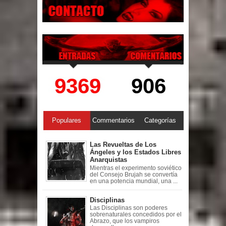
9369
906
Populares
Commentarios
Categorías
Las Revueltas de Los
Ángeles y los Estados Libres
Anarquistas
Mientras el experimento soviético
del Consejo Brujah se convertía
en una potencia mundial, una ...
Disciplinas
Las Disciplinas son poderes
sobrenaturales concedidos por el
Abrazo, que los vampiros