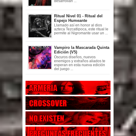
desarrollan ...
Ritual Nivel 01 - Ritual del
Espejo Humeante
Llamado así en honor al dios
azteca Tezcatlipoca, este ritual le
permite al Nigromante usar un ...
Vampiro la Mascarada Quinta
Edición (V5)
Oscuros diseños, nuevos
enemigos y extraños aliados te
esperan en esta nueva edición
del juego ...