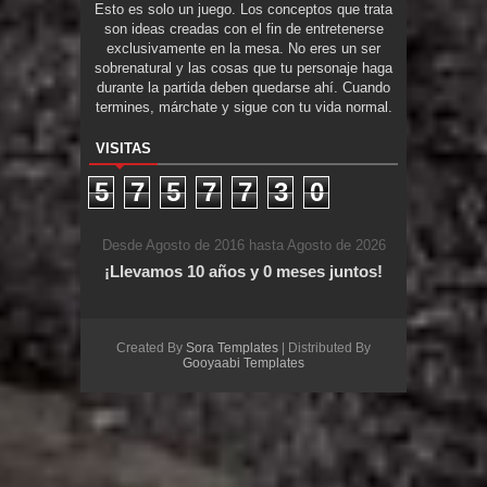
Esto es solo un juego. Los conceptos que trata
son ideas creadas con el fin de entretenerse
exclusivamente en la mesa. No eres un ser
sobrenatural y las cosas que tu personaje haga
durante la partida deben quedarse ahí. Cuando
termines, márchate y sigue con tu vida normal.
VISITAS
5
7
5
7
7
3
0
Desde Agosto de 2016 hasta Agosto de 2026
¡Llevamos 10 años y 0 meses juntos!
Created By
Sora Templates
| Distributed By
Gooyaabi Templates