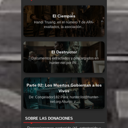
El Ciempiés
Handi Truang, en el número 7 de APA-
exaltados, la asociación...
El Destructor
- Documentos extractados y descargados en
hunter-net por Pil...
Parte 02: Los Muertos Gobiernan a los
Vivos
De: Congelador182 Para: hunter.list@hunter-
net.org Asunto: z...
SOBRE LAS DONACIONES