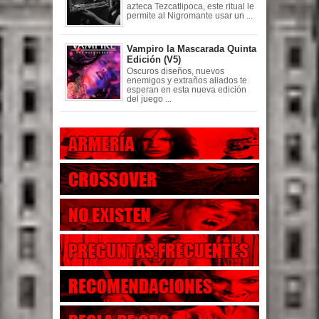
azteca Tezcatlipoca, este ritual le
permite al Nigromante usar un ...
Vampiro la Mascarada Quinta
Edición (V5)
Oscuros diseños, nuevos
enemigos y extraños aliados te
esperan en esta nueva edición
del juego ...