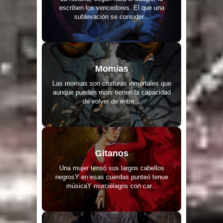
escriben los vencedores. El que una
sublevación se consider...
Momias
Las momias son criaturas inmortales que
aunque pueden morir tienen la capacidad
de volver de entre...
Gitanos
Una mujer tensó sus largos cabellos
negrosY en esas cuerdas punteó tenue
músicaY murciélagos con car...