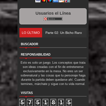
Usuarios el Línea
LO ÚLTIMO
Parte 02: Un Bicho Raro
BUSCADOR
RESPONSABILIDAD
Esto es solo un juego. Los conceptos que trata
son ideas creadas con el fin de entretenerse
exclusivamente en la mesa. No eres un ser
sobrenatural y las cosas que tu personaje haga
durante la partida deben quedarse ahí. Cuando
termines, márchate y sigue con tu vida normal.
VISITAS
5
7
5
1
8
1
5