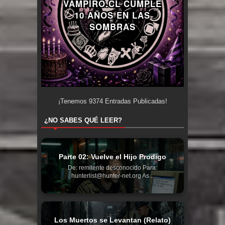
VAMPIRO.CL CUMPLE
10 AÑOS EN LAS
SOMBRAS
¡Tenemos
9374
Entradas Publicadas!
¿NO SABES QUÉ LEER?
Parte 02: Vuelve el Hijo Prodigo
De: remitente desconocido Para:
hunterlist@hunter-net.org As...
Los Muertos se Levantan (Relato)