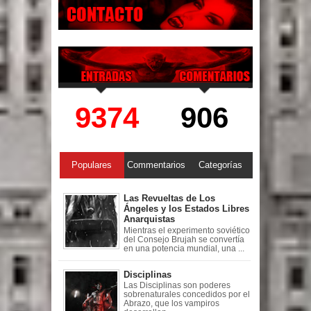
9374
906
Populares
Commentarios
Categorías
Las Revueltas de Los
Ángeles y los Estados Libres
Anarquistas
Mientras el experimento soviético
del Consejo Brujah se convertía
en una potencia mundial, una ...
Disciplinas
Las Disciplinas son poderes
sobrenaturales concedidos por el
Abrazo, que los vampiros