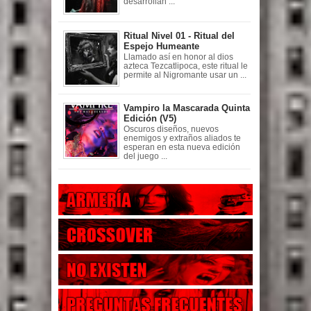
desarrollan ...
Ritual Nivel 01 - Ritual del
Espejo Humeante
Llamado así en honor al dios
azteca Tezcatlipoca, este ritual le
permite al Nigromante usar un ...
Vampiro la Mascarada Quinta
Edición (V5)
Oscuros diseños, nuevos
enemigos y extraños aliados te
esperan en esta nueva edición
del juego ...