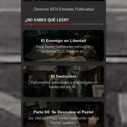
¡Tenemos
9374
Entradas Publicadas!
¿NO SABES QUÉ LEER?
El Enemigo en Libertad
Para: hunter.list@hunter-net.orgDe:
Dictadora11CC:Algunas ve...
El Destructor
- Documentos extractados y descargados en
hunter-net por Pil...
Parte 04: Se Descubre el Pastel
De: Obús114 Para: hunter.list@hunter-net.org
Asunto: sustanc...