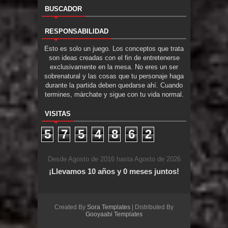
BUSCADOR
RESPONSABILIDAD
Esto es solo un juego. Los conceptos que trata
son ideas creadas con el fin de entretenerse
exclusivamente en la mesa. No eres un ser
sobrenatural y las cosas que tu personaje haga
durante la partida deben quedarse ahí. Cuando
termines, márchate y sigue con tu vida normal.
VISITAS
5
7
5
4
8
6
2
Desde Agosto de 2016 hasta Agosto de 2026
¡Llevamos 10 años y 0 meses juntos!
Created By
Sora Templates
| Distributed By
Gooyaabi Templates