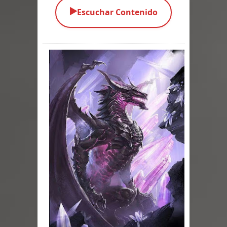
▶️
Escuchar Contenido
Parte 03: Una Piraña en el Bidé
Parte 02: Los Muertos Gobiernan a
los Vivos
Parte 01: Escondido a Plena Luz
Parte 02: El Enemigo de mi Enemigo
Parte 06: Coletazos
Parte 05: Los Horrores del Infierno
Parte 04: Oídos Sordos
Parte 03: La Traición
Parte 02: Vuelve el Hijo Prodigo