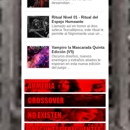
desarrollan ...
Ritual Nivel 01 - Ritual del
Espejo Humeante
Llamado así en honor al dios
azteca Tezcatlipoca, este ritual le
permite al Nigromante usar un ...
Vampiro la Mascarada Quinta
Edición (V5)
Oscuros diseños, nuevos
enemigos y extraños aliados te
esperan en esta nueva edición
del juego ...