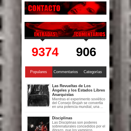
9374
906
Populares
Commentarios
Categorías
Las Revueltas de Los
Ángeles y los Estados Libres
Anarquistas
Mientras el experimento soviético
del Consejo Brujah se convertía
en una potencia mundial, una ...
Disciplinas
Las Disciplinas son poderes
sobrenaturales concedidos por el
Abrazo, que los vampiros