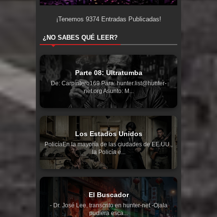
¡Tenemos
9374
Entradas Publicadas!
¿NO SABES QUÉ LEER?
Parte 08: Ultratumba
De: Carpintero169 Para: hunter.list@hunter-
net.org Asunto: M...
Los Estados Unidos
PolicíaEn la mayoría de las ciudades de EE.UU.,
la Policía e...
El Buscador
- Dr. José Lee, transcrito en hunter-net -Ojala
pudiera esca...