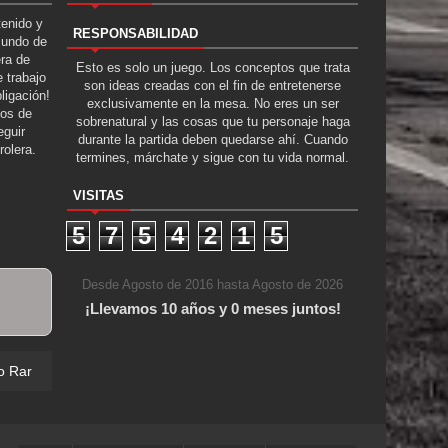
tenido y
RESPONSABILIDAD
Mundo de
era de
Esto es solo un juego. Los conceptos que trata
 trabajo
son ideas creadas con el fin de entretenerse
ligación!
exclusivamente en la mesa. No eres un ser
tos de
sobrenatural y las cosas que tu personaje haga
guir
durante la partida deben quedarse ahí. Cuando
rolera.
termines, márchate y sigue con tu vida normal.
VISITAS
5
7
5
4
2
1
5
Desde Agosto de 2016 hasta Agosto de 2026
¡Llevamos 10 años y 0 meses juntos!
o Raro