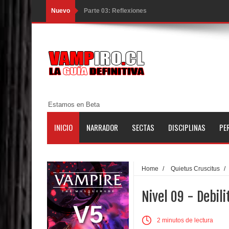
Nuevo
Parte 02: Un Bicho Raro
Parte 01: Una Misión de Locos
Parte 03: Forastero en Tierra Muerta
Parte 10: El Secreto
Parte 09: Los Muertos Cuentan Cuentos
Estamos en Beta
Parte 08: Ultratumba
INICIO
NARRADOR
SECTAS
DISCIPLINAS
PE
Parte 07: Asuntos que Resolver
Parte 06: El Trato con los Muertos
Home
/
Quietus Cruscitus
/
Parte 05: Sitiados
Nivel 09 - Debil
Parte 04: Se Descubre el Pastel
V5
2 minutos de lectura
Parte 03: Una Piraña en el Bidé