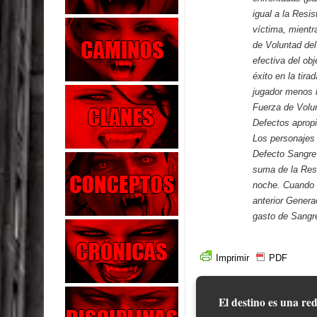
igual a la Resis
víctima, mientr
de Voluntad del
efectiva del ob
éxito en la tir
jugador menos l
Fuerza de Volun
Defectos apropi
Los personajes
Defecto Sangre 
suma de la Resi
noche. Cuando u
anterior Gener
gasto de Sangre
Imprimir
PDF
El destino es una red