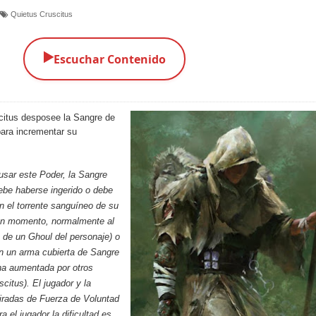
Quietus Cruscitus
▶️
Escuchar Contenido
citus desposee la Sangre de
para incrementar su
sar este Poder, la Sangre
ebe haberse ingerido o debe
n el torrente sanguíneo de su
gún momento, normalmente al
o de un Ghoul del personaje) o
on un arma cubierta de Sangre
na aumentada por otros
citus). El jugador y la
iradas de Fuerza de Voluntad
a el jugador la dificultad es