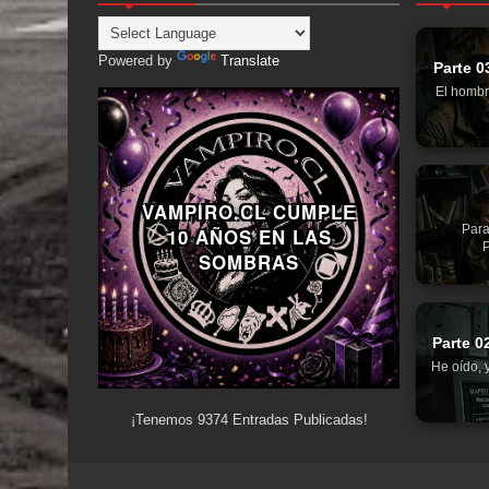
Powered by
Translate
Parte 0
El hombr
VAMPIRO.CL CUMPLE
Para
10 AÑOS EN LAS
P
SOMBRAS
Parte 0
He oído, 
¡Tenemos
9374
Entradas Publicadas!