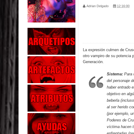
Adrian Delgado
12:16:00
Parte 02: Los Muertos Gobiernan a los Vivos
Parte 01: Escondido a Plena Luz
Parte 02: El Enemigo de mi Enemigo
Parte 06: Coletazos
La expresión culmen de Crus
otro vampiro de su potencia 
Parte 05: Los Horrores del Infierno
Generación.
Parte 04: Oídos Sordos
Sistema:
Para u
del personaje d
Parte 03: La Traición
haber entrado e
objetivo en al
Parte 02: Vuelve el Hijo Prodigo
beberla (inclus
al ser herido c
Parte 03: Reflexiones
(por ejemplo, u
Poderes de Crus
víctima hacen t
enfrentadas (par