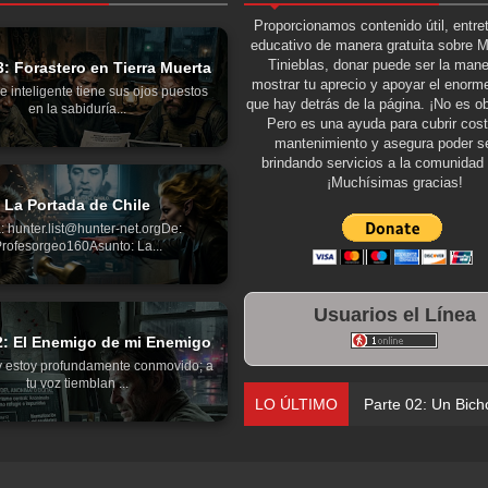
Proporcionamos contenido útil, entre
educativo de manera gratuita sobre 
Tinieblas, donar puede ser la man
3: Forastero en Tierra Muerta
mostrar tu aprecio y apoyar el enorme
e inteligente tiene sus ojos puestos
que hay detrás de la página. ¡No es ob
en la sabiduría...
Pero es una ayuda para cubrir cos
mantenimiento y asegura poder se
brindando servicios a la comunidad 
¡Muchísimas gracias!
La Portada de Chile
: hunter.list@hunter-net.orgDe:
rofesorgeo160Asunto: La...
Usuarios el Línea
2: El Enemigo de mi Enemigo
y estoy profundamente conmovido; a
tu voz tiemblan ...
LO ÚLTIMO
Parte 02: Un Bich