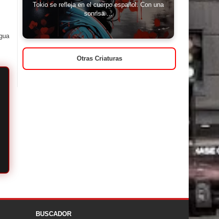
Tokio se refleja en el cuerpo español. Con una
sonrisa ...
igua
Otras Criaturas
BUSCADOR