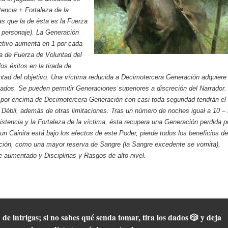
tencia + Fortaleza de la
as que la de ésta es la Fuerza
 personaje). La Generación
jetivo aumenta en 1 por cada
ada de Fuerza de Voluntad del
os éxitos en la tirada de
tad del objetivo. Una víctima reducida a Decimotercera Generación adquiere
ados. Se pueden permitir Generaciones superiores a discreción del Narrador.
 por encima de Decimotercera Generación con casi toda seguridad tendrán el
Débil, además de otras limitaciones. Tras un número de noches igual a 10 – 
stencia y la Fortaleza de la víctima, ésta recupera una Generación perdida p
n Cainita está bajo los efectos de este Poder, pierde todos los beneficios d
ación, como una mayor reserva de Sangre (la Sangre excedente se vomita),
 aumentado y Disciplinas y Rasgos de alto nivel.
 de intrigas; si no sabes qué senda tomar, tira los dados 🎲 y deja