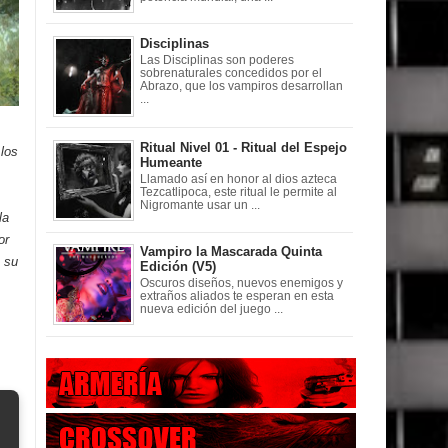
Disciplinas
Las Disciplinas son poderes
sobrenaturales concedidos por el
Abrazo, que los vampiros desarrollan
...
Ritual Nivel 01 - Ritual del Espejo
 los
Humeante
Llamado así en honor al dios azteca
Tezcatlipoca, este ritual le permite al
Nigromante usar un ...
la
or
Vampiro la Mascarada Quinta
e su
Edición (V5)
Oscuros diseños, nuevos enemigos y
extraños aliados te esperan en esta
nueva edición del juego ...