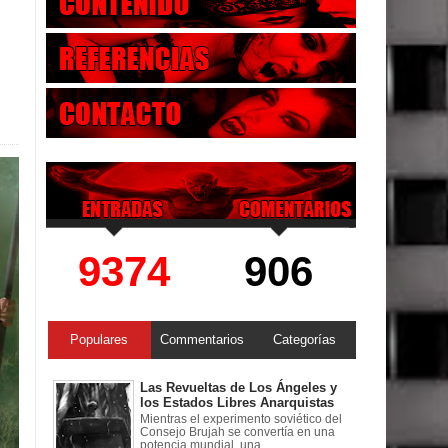
9374
906
Populares
Commentarios
Categorías
Las Revueltas de Los Ángeles y
los Estados Libres Anarquistas
Mientras el experimento soviético del
Consejo Brujah se convertía en una
potencia mundial, una ...