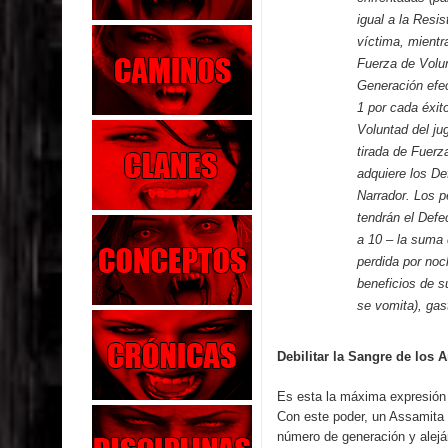
igual a la Resis
víctima, mientr
Fuerza de Volun
Generación efec
1 por cada éxit
Voluntad del ju
tirada de Fuerz
adquiere los De
Narrador. Los 
tendrán el Defe
a 10 – la suma 
perdida por noc
beneficios de 
se vomita), gas
Debilitar la Sangre de los 
Es esta la máxima expresión 
Con este poder, un Assamita 
número de generación y aleján