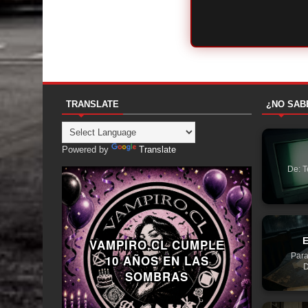
TRANSLATE
¿NO SAB
Powered by
Translate
De: T
E
VAMPIRO.CL CUMPLE
Para
10 AÑOS EN LAS
D
SOMBRAS