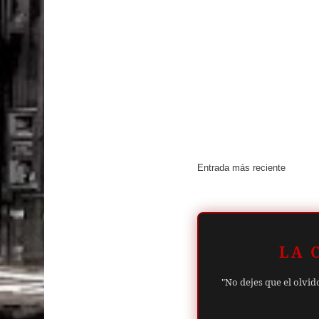
Entrada más reciente
LA 
"No dejes que el olvid