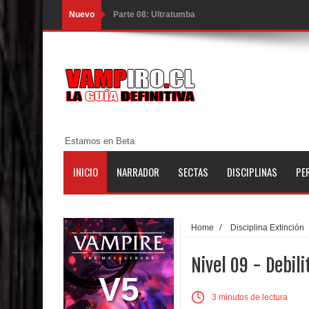
Nuevo
Parte 08: Ultratumba
Parte 07: Asuntos que Resolver
Parte 06: El Trato con los Muertos
Parte 05: Sitiados
Parte 04: Se Descubre el Pastel
Estamos en Beta
Parte 03: Una Piraña en el Bidé
INICIO
NARRADOR
SECTAS
DISCIPLINAS
PE
Parte 02: Los Muertos Gobiernan a los Vivos
Parte 01: Escondido a Plena Luz
Home
/
Disciplina Extinción
Parte 02: El Enemigo de mi Enemigo
Nivel 09 - Debil
Parte 06: Coletazos
V5
3 minutos de lectura
Parte 05: Los Horrores del Infierno