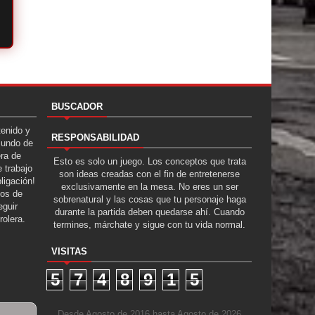
BUSCADOR
tenido y
RESPONSABILIDAD
Mundo de
era de
Esto es solo un juego. Los conceptos que trata
 trabajo
son ideas creadas con el fin de entretenerse
ligación!
exclusivamente en la mesa. No eres un ser
tos de
sobrenatural y las cosas que tu personaje haga
guir
durante la partida deben quedarse ahí. Cuando
rolera.
termines, márchate y sigue con tu vida normal.
VISITAS
5
7
4
8
9
1
5
Desde Agosto de 2016 hasta Agosto de 2026