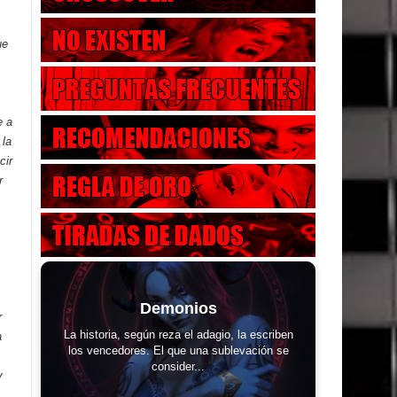
ue
e a
 la
cir
r
Demonios
r
La historia, según reza el adagio, la escriben
a
los vencedores. El que una sublevación se
consider...
y