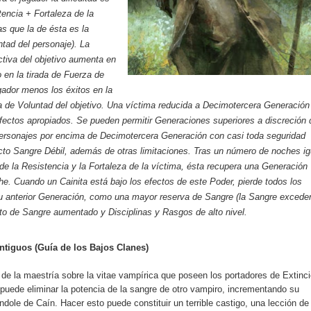
tencia + Fortaleza de la
as que la de ésta es la
tad del personaje). La
tiva del objetivo aumenta en
o en la tirada de Fuerza de
gador menos los éxitos en la
a de Voluntad del objetivo. Una víctima reducida a Decimotercera Generación
fectos apropiados. Se pueden permitir Generaciones superiores a discreción 
personajes por encima de Decimotercera Generación con casi toda seguridad
cto Sangre Débil, además de otras limitaciones. Tras un número de noches ig
de la Resistencia y la Fortaleza de la víctima, ésta recupera una Generación
he. Cuando un Cainita está bajo los efectos de este Poder, pierde todos los
su anterior Generación, como una mayor reserva de Sangre (la Sangre excede
to de Sangre aumentado y Disciplinas y Rasgos de alto nivel.
Antiguos (Guía de los Bajos Clanes)
de la maestría sobre la vitae vampírica que poseen los portadores de Extinci
puede eliminar la potencia de la sangre de otro vampiro, incrementando su
dole de Caín. Hacer esto puede constituir un terrible castigo, una lección de