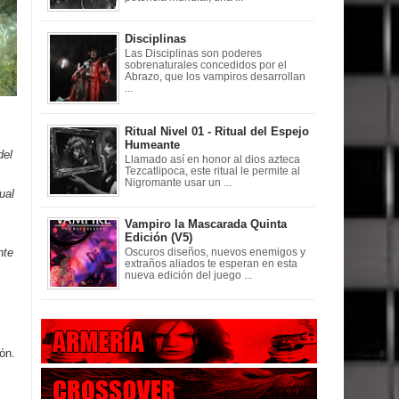
Disciplinas
Las Disciplinas son poderes
sobrenaturales concedidos por el
Abrazo, que los vampiros desarrollan
...
Ritual Nivel 01 - Ritual del Espejo
Humeante
del
Llamado así en honor al dios azteca
Tezcatlipoca, este ritual le permite al
Nigromante usar un ...
ual
Vampiro la Mascarada Quinta
Edición (V5)
nte
Oscuros diseños, nuevos enemigos y
extraños aliados te esperan en esta
nueva edición del juego ...
ón.