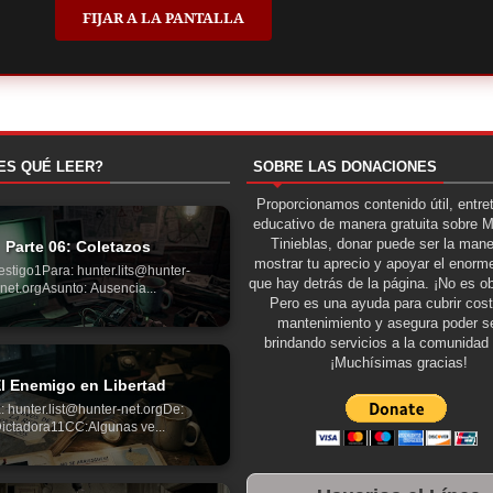
FIJAR A LA PANTALLA
ES QUÉ LEER?
SOBRE LAS DONACIONES
Proporcionamos contenido útil, entre
educativo de manera gratuita sobre 
Tinieblas, donar puede ser la man
Parte 06: Coletazos
mostrar tu aprecio y apoyar el enorme
estigo1Para: hunter.lits@hunter-
que hay detrás de la página. ¡No es ob
net.orgAsunto: Ausencia...
Pero es una ayuda para cubrir cos
mantenimiento y asegura poder se
brindando servicios a la comunidad 
¡Muchísimas gracias!
l Enemigo en Libertad
: hunter.list@hunter-net.orgDe:
ictadora11CC:Algunas ve...