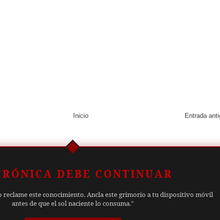
Inicio
Entrada ant
CRÓNICA DEBE CONTINUAR
o reclame este conocimiento. Ancla este grimorio a tu dispositivo móvil
antes de que el sol naciente lo consuma."