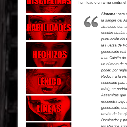
humildad o un arma contra el
Sistema:
para u
la sangre del A
atraviese con u
sendas tiradas 
puntuación del 
la Fuerza de Vo
generación real
a un Cainita de
un número de no
poder. por regl
Reducir a la ví
necesario para 
más), se podría
Assamitas que p
encuentra bajo 
generación, co
través de los o
Dominado; y pos
los Rasgos supe