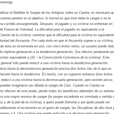
 enemigo.
tilizar el Debilitar la Sangre de los Antiguos sobre un Cainita, es necesario q
ssamita penetre en el objetivo; lo normal es que éste beba la sangre o se le
na cuchilla ensangrentada. Después. el jugador y su víctima se enfrentan en
de Fuerza de Voluntad. La dificultad para el jugador es equivalente a la
Camino de la víctima, mientras que la dificultad para la víctima es equivalent
luntad del Assamita. Por cada éxito en que el Assamita supere a su víctima,
 de ésta se incrementa en uno; con cinco éxitos netos, un usuario puede redu
 la séptima generación a la duodécima generación. Sus efectos perdurarán po
ches equivalente a (10 – la Convicción/la Conciencia de la víctima). Este
a general sólo puede reducir a una víctima hasta la duodécima generación.
ctima hasta la decimotercera generación precisa (los éxitos irás de lo que es
hacerlo hasta la duodécima. En teoría, con un supremo esfuerzo (tres éxitos
 reducir a una víctima hasta la decimocuarta generación, pero existen pocos
uedan imaginarse tan diluida la sangre de Caín. Cuando un Cainita se
los efectos de este poder, pierde todos los beneficios obtenidos de su anterio
mo una mayor reserva de sangre (la sangre excedente es vomitada o vertida 
jos y de la piel de la víctima); a quién puede Dominar y por quién puede ser
iblemente el incremento en el gasto de sangre, las Disciplinas de alto nivel 
riores a 5. Una víctima que quede reducida a la decimocuarta generación