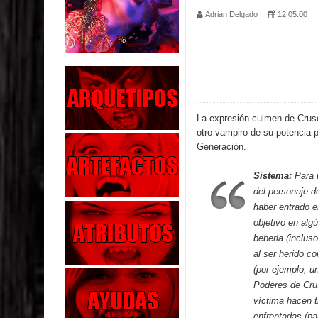
Adrian Delgado
12:05:00
Parte 04: Oídos Sordos
Parte 03: La Traición
Parte 02: Vuelve el Hijo Prodigo
Parte 01: El Comienzo
La expresión culmen de Crus
otro vampiro de su potencia 
Parte 01: El Enemigo Interior
Generación.
Exaltados y Muertos Vivientes
Sistema:
Para u
del personaje d
Los Muertos se Levantan (Relato)
haber entrado e
objetivo en al
Los Monstruos más Buscados
beberla (inclus
al ser herido c
Parte 09: Los Muertos Cuentan Cuentos
(por ejemplo, u
Poderes de Crus
víctima hacen t
enfrentadas (par