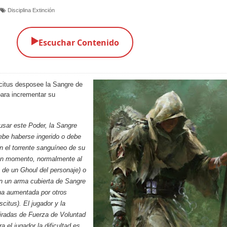
Disciplina Extinción
▶️
Escuchar Contenido
citus desposee la Sangre de
para incrementar su
sar este Poder, la Sangre
ebe haberse ingerido o debe
n el torrente sanguíneo de su
gún momento, normalmente al
o de un Ghoul del personaje) o
on un arma cubierta de Sangre
na aumentada por otros
citus). El jugador y la
iradas de Fuerza de Voluntad
a el jugador la dificultad es