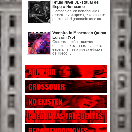
Ritual Nivel 01 - Ritual del
Espejo Humeante
Llamado así en honor al dios
azteca Tezcatlipoca, este ritual le
permite al Nigromante usar un ...
Vampiro la Mascarada Quinta
Edición (V5)
Oscuros diseños, nuevos
enemigos y extraños aliados te
esperan en esta nueva edición
del juego ...