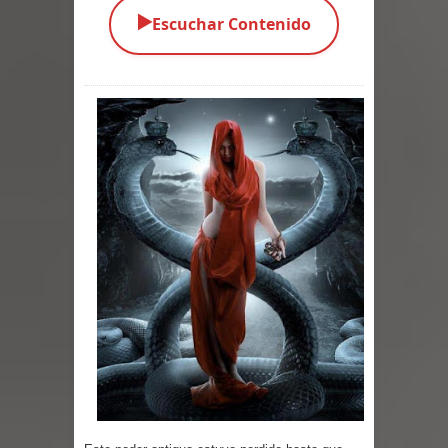
▶️
Escuchar Contenido
Parte 01: El Enemigo Interior
Exaltados y Muertos Vivientes
Los Muertos se Levantan (Relato)
Los Monstruos más Buscados
Alma
El Destructor
El Buscador
El Pueblo Protegido
Parte 05: Sitiados
Parte 04: Se Descubre el Pastel