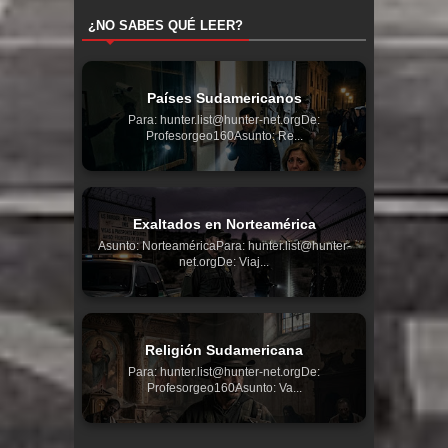
¿NO SABES QUÉ LEER?
Países Sudamericanos
Para: hunter.list@hunter-net.orgDe:
Profesorgeo160Asunto: Re...
Exaltados en Norteamérica
Asunto: NorteaméricaPara: hunter.list@hunter-
net.orgDe: Viaj...
Religión Sudamericana
Para: hunter.list@hunter-net.orgDe:
Profesorgeo160Asunto: Va...