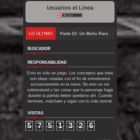
Usuarios el Línea
LO ÚLTIMO
Parte 01: Una Misión de Locos
BUSCADOR
RESPONSABILIDAD
Esto es solo un juego. Los conceptos que trata
son ideas creadas con el fin de entretenerse
exclusivamente en la mesa. No eres un ser
sobrenatural y las cosas que tu personaje haga
durante la partida deben quedarse ahí. Cuando
termines, márchate y sigue con tu vida normal.
VISITAS
5
7
5
1
3
2
6