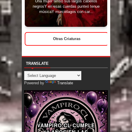
Una mujer tensó sus largos cabellos
negrosY en esas cuerdas punteó tenue
músicaY murciélagos con car...
Otras Criaturas
TRANSLATE
Powered by
Translate
VAMPIRO.CL CUMPLE
10 AÑOS EN LAS