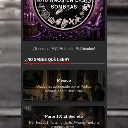
SOMBRAS
¡Tenemos
9374
Entradas Publicadas!
¿NO SABES QUÉ LEER?
México
México es gobernado por el Partido
Revolucionario Institucio...
Parte 10: El Secreto
De: Testigo1 Para: hunter.list@hunter-net.org
Asunto: Carpin...