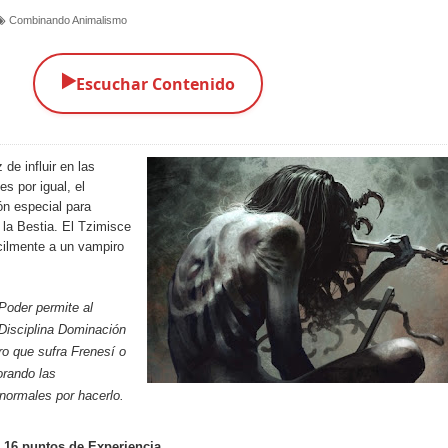
Combinando Animalismo
▶️
Escuchar Contenido
de influir en las
 por igual, el
ón especial para
a la Bestia. El Tzimisce
ilmente a un vampiro
Poder permite al
 Disciplina Dominación
o que sufra Frenesí o
orando las
normales por hacerlo.
 16 puntos de Experiencia.