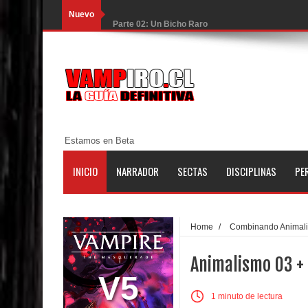
Nuevo
Parte 02: Un Bicho Raro
Parte 01: Una Misión de Locos
Parte 03: Forastero en Tierra Muerta
Parte 10: El Secreto
Parte 09: Los Muertos Cuentan Cuentos
Estamos en Beta
Parte 08: Ultratumba
INICIO
NARRADOR
SECTAS
DISCIPLINAS
PE
Parte 07: Asuntos que Resolver
Parte 06: El Trato con los Muertos
Home
/
Combinando Animal
Parte 05: Sitiados
Animalismo 03 + 
Parte 04: Se Descubre el Pastel
V5
1 minuto de lectura
Parte 03: Una Piraña en el Bidé