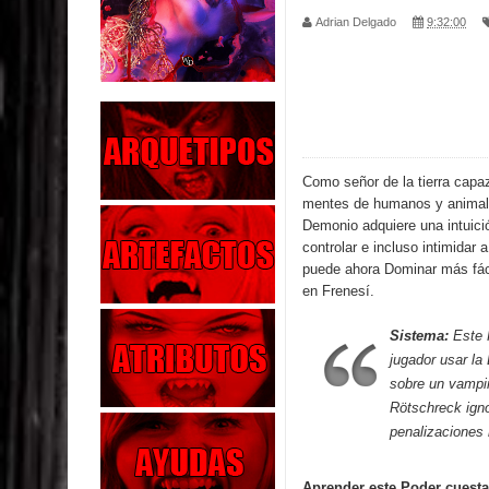
Adrian Delgado
9:32:00
Parte 02: Los Muertos Gobiernan a los Vivos
Parte 01: Escondido a Plena Luz
Parte 02: El Enemigo de mi Enemigo
Parte 06: Coletazos
Como señor de la tierra capaz 
mentes de humanos y animales
Parte 05: Los Horrores del Infierno
Demonio adquiere una intuici
controlar e incluso intimidar 
Parte 04: Oídos Sordos
puede ahora Dominar más fác
en Frenesí.
Parte 03: La Traición
Sistema:
Este 
Parte 02: Vuelve el Hijo Prodigo
jugador usar la
sobre un vampir
Parte 03: Reflexiones
Rötschreck ign
penalizaciones 
Aprender este Poder cuesta