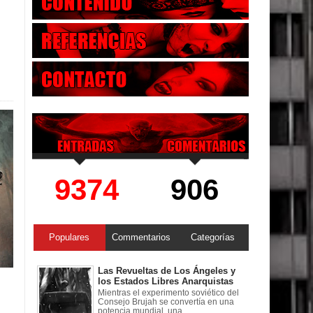
9374
906
Populares
Commentarios
Categorías
Las Revueltas de Los Ángeles y
los Estados Libres Anarquistas
Mientras el experimento soviético del
Consejo Brujah se convertía en una
potencia mundial, una ...