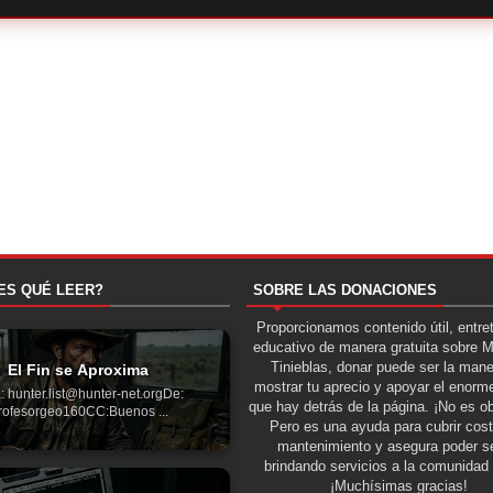
ES QUÉ LEER?
SOBRE LAS DONACIONES
Proporcionamos contenido útil, entre
educativo de manera gratuita sobre 
Tinieblas, donar puede ser la man
El Fin se Aproxima
mostrar tu aprecio y apoyar el enorme
: hunter.list@hunter-net.orgDe:
que hay detrás de la página. ¡No es ob
rofesorgeo160CC:Buenos ...
Pero es una ayuda para cubrir cos
mantenimiento y asegura poder se
brindando servicios a la comunidad 
¡Muchísimas gracias!