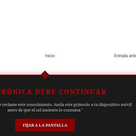
Inicio
Entrada ant
CRÓNICA DEBE CONTINUAR
o reclame este conocimiento. Ancla este grimorio a tu dispositivo móvil
antes de que el sol naciente lo consuma."
FIJAR A LA PANTALLA