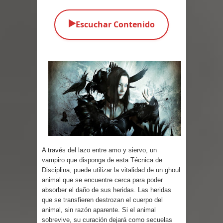
Parte 04: Oídos Sordos
▶️
Escuchar Contenido
Parte 03: La Traición
Parte 02: Vuelve el Hijo Prodigo
Parte 01: El Comienzo
Parte 01: El Enemigo Interior
Exaltados y Muertos Vivientes
Los Muertos se Levantan (Relato)
A través del lazo entre amo y siervo, un
vampiro que disponga de esta Técnica de
Los Monstruos más Buscados
Disciplina, puede utilizar la vitalidad de un ghoul
animal que se encuentre cerca para poder
Parte 09: Los Muertos Cuentan
absorber el daño de sus heridas. Las heridas
que se transfieren destrozan el cuerpo del
Cuentos
animal, sin razón aparente. Si el animal
sobrevive, su curación dejará como secuelas