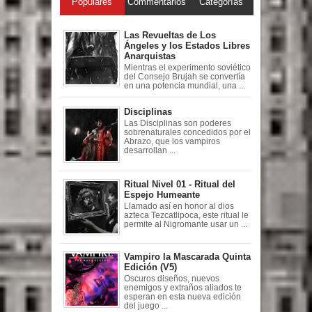
Populares
Commentarios
Categorías
Las Revueltas de Los
Ángeles y los Estados Libres
Anarquistas
Mientras el experimento soviético
del Consejo Brujah se convertía
en una potencia mundial, una ...
Disciplinas
Las Disciplinas son poderes
sobrenaturales concedidos por el
Abrazo, que los vampiros
desarrollan ...
Ritual Nivel 01 - Ritual del
Espejo Humeante
Llamado así en honor al dios
azteca Tezcatlipoca, este ritual le
permite al Nigromante usar un ...
Vampiro la Mascarada Quinta
Edición (V5)
Oscuros diseños, nuevos
enemigos y extraños aliados te
esperan en esta nueva edición
del juego ...