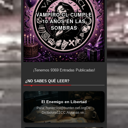
VAMPIRO.CL CUMPLE
10 AÑOS EN LAS
SOMBRAS
¡Tenemos
9369
Entradas Publicadas!
¿NO SABES QUÉ LEER?
El Enemigo en Libertad
Para: hunter.list@hunter-net.orgDe:
Dictadora11CC:Algunas ve...