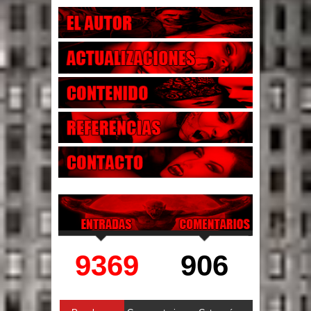
9369
906