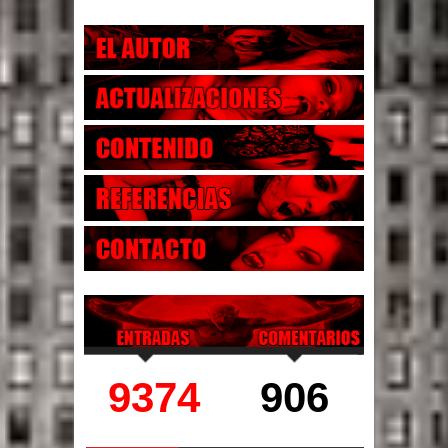
9374
906