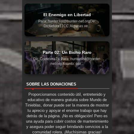
El Enemigo en Libertad
Para: hunter.list@hunter-net.orgDe:
Dictadora11CC:Algunas ve...
Parte 02: Un Bicho Raro
De: Coctelera74 Para: hunter.list@hunter-
net.org Asunto: por...
SOBRE LAS DONACIONES
Proporcionamos contenido útil, entretenido y
educativo de manera gratuita sobre Mundo de
Tinieblas, donar puede ser la manera de mostrar
tu aprecio y apoyar el enorme trabajo que hay
detrás de la página. ¡No es obligación! Pero es
una ayuda para cubrir costos de mantenimiento
y asegura poder seguir brindando servicios a la
comunidad rolera. ¡Muchísimas gracias!