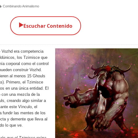
Combinando Animalismo
▶️
Escuchar Contenido
e Vozhd era competencia
oldúnicos, los Tzimisce que
ía corporal como el control
 pueden construir Vozhd.
uieren al menos 15 Ghouls
s). Primero, el Tzimisce
os en una única entidad. El
 con una mezcla de la
s, creando algo similar a
ante este Vínculo, el
 fundir las mentes de los
cta y demente que lleva al
do lo que ve.
és que el Tzimisce reúna