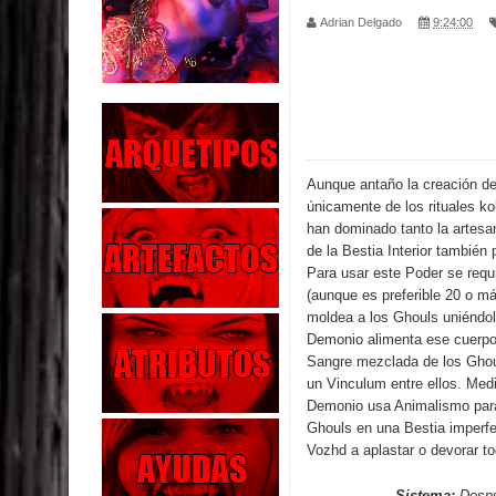
Adrian Delgado
9:24:00
Parte 02: Los Muertos Gobiernan a los Vivos
Parte 01: Escondido a Plena Luz
Parte 02: El Enemigo de mi Enemigo
Parte 06: Coletazos
Aunque antaño la creación d
únicamente de los rituales k
Parte 05: Los Horrores del Infierno
han dominado tanto la artesan
de la Bestia Interior también
Parte 04: Oídos Sordos
Para usar este Poder se req
(aunque es preferible 20 o má
moldea a los Ghouls uniéndol
Parte 03: La Traición
Demonio alimenta ese cuerpo
Sangre mezclada de los Ghoul
Parte 02: Vuelve el Hijo Prodigo
un Vinculum entre ellos. Medi
Demonio usa Animalismo para
Parte 03: Reflexiones
Ghouls en una Bestia imperfe
Vozhd a aplastar o devorar to
Sistema:
Despu