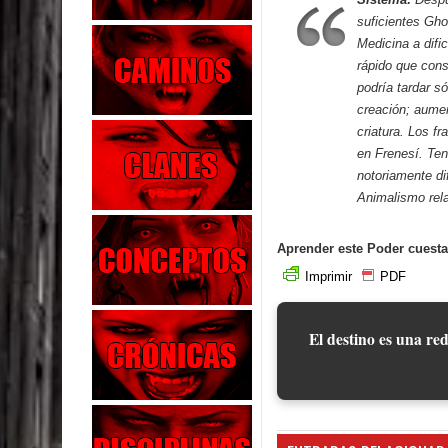
suficientes Ghou
Medicina a dific
rápido que cons
podría tardar s
creación; aumen
criatura. Los f
en Frenesí. Ten
notoriamente dif
Animalismo rel
Aprender este Poder cuesta
Imprimir
PDF
El destino es una red