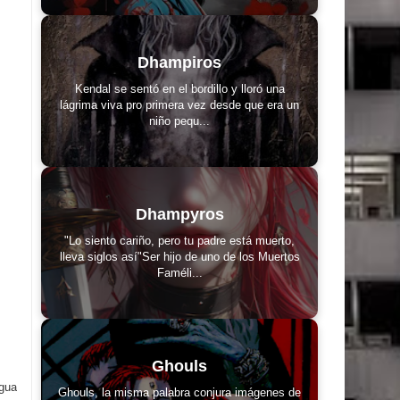
Dhampiros
Kendal se sentó en el bordillo y lloró una
lágrima viva pro primera vez desde que era un
niño pequ...
Dhampyros
"Lo siento cariño, pero tu padre está muerto,
lleva siglos así"Ser hijo de uno de los Muertos
Faméli...
Ghouls
igua
Ghouls, la misma palabra conjura imágenes de