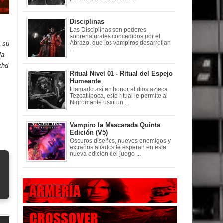
Disciplinas
Las Disciplinas son poderes
sobrenaturales concedidos por el
Abrazo, que los vampiros desarrollan
a su
...
la
zhd
Ritual Nivel 01 - Ritual del Espejo
Humeante
Llamado así en honor al dios azteca
Tezcatlipoca, este ritual le permite al
Nigromante usar un ...
Vampiro la Mascarada Quinta
Edición (V5)
Oscuros diseños, nuevos enemigos y
extraños aliados te esperan en esta
nueva edición del juego ...