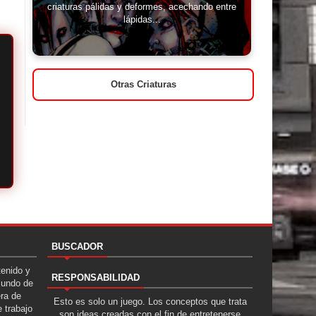
criaturas pálidas y deformes, acechando entre
lápidas...
Otras Criaturas
BUSCADOR
tenido y
RESPONSABILIDAD
Mundo de
era de
Esto es solo un juego. Los conceptos que trata
 trabajo
son ideas creadas con el fin de entretenerse