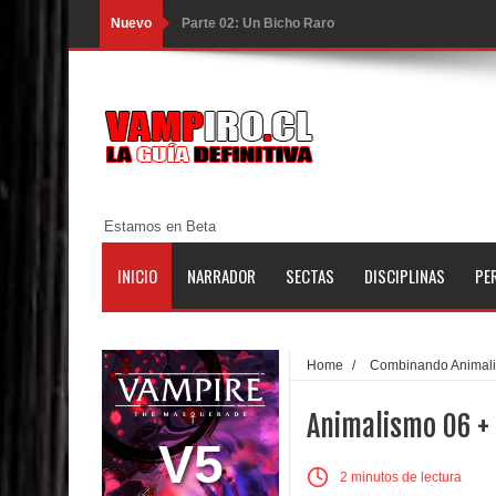
Nuevo
Parte 02: Un Bicho Raro
Parte 01: Una Misión de Locos
Parte 03: Forastero en Tierra Muerta
Parte 10: El Secreto
Parte 09: Los Muertos Cuentan Cuentos
Estamos en Beta
Parte 08: Ultratumba
INICIO
NARRADOR
SECTAS
DISCIPLINAS
PE
Parte 07: Asuntos que Resolver
Parte 06: El Trato con los Muertos
Home
/
Combinando Animal
Parte 05: Sitiados
Animalismo 06 + 
Parte 04: Se Descubre el Pastel
V5
2 minutos de lectura
Parte 03: Una Piraña en el Bidé