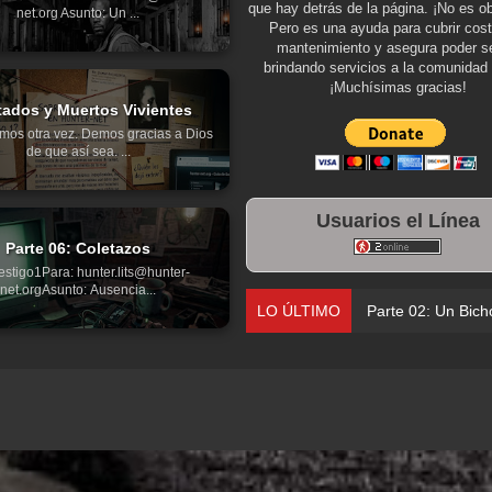
que hay detrás de la página. ¡No es ob
net.org Asunto: Un ...
Pero es una ayuda para cubrir cos
mantenimiento y asegura poder se
brindando servicios a la comunidad 
¡Muchísimas gracias!
tados y Muertos Vivientes
mos otra vez. Demos gracias a Dios
de que así sea. ...
Usuarios el Línea
Parte 06: Coletazos
estigo1Para: hunter.lits@hunter-
net.orgAsunto: Ausencia...
LO ÚLTIMO
Parte 02: Un Bich