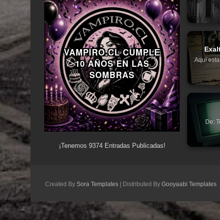
Exal
VAMPIRO.CL CUMPLE
Aquí esta
10 AÑOS EN LAS
SOMBRAS
De: T
¡Tenemos
9374
Entradas Publicadas!
Created By
Sora Templates
| Distributed By
Gooyaabi Templates