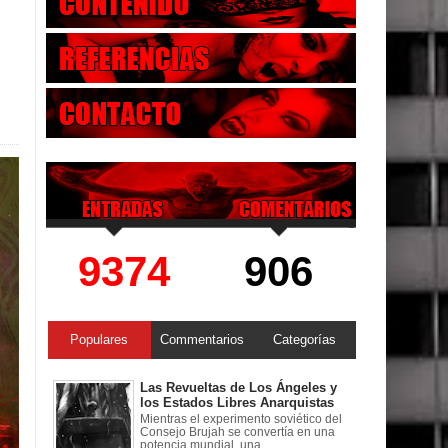
9374
906
Populares
Commentarios
Categorías
Las Revueltas de Los Ángeles y
los Estados Libres Anarquistas
Mientras el experimento soviético del
Consejo Brujah se convertía en una
potencia mundial, una ...