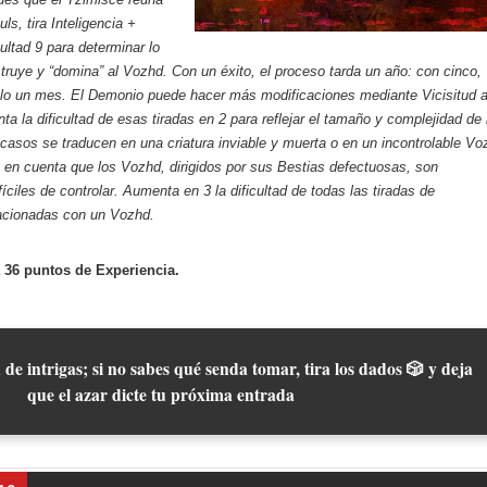
ls, tira Inteligencia +
ultad 9 para determinar lo
truye y “domina” al Vozhd. Con un éxito, el proceso tarda un año: con cinco,
ólo un mes. El Demonio puede hacer más modificaciones mediante Vicisitud 
ta la dificultad de esas tiradas en 2 para reflejar el tamaño y complejidad de 
racasos se traducen en una criatura inviable y muerta o en un incontrolable Vo
 en cuenta que los Vozhd, dirigidos por sus Bestias defectuosas, son
íciles de controlar. Aumenta en 3 la dificultad de todas las tiradas de
acionadas con un Vozhd.
 36 puntos de Experiencia.
 de intrigas; si no sabes qué senda tomar, tira los dados 🎲 y deja
que el azar dicte tu próxima entrada