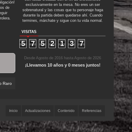
ligación!
exclusivamente en la mesa. No eres un ser
tos de
sobrenatural y las cosas que tu personaje haga
guir
durante la partida deben quedarse ahí. Cuando
rolera.
termines, márchate y sigue con tu vida normal.
VISITAS
5
7
5
2
1
3
7
Desde Agosto de 2016 hasta Agosto de 2026
¡Llevamos 10 años y 0 meses juntos!
o Raro
Inicio
Actualizaciones
Contenido
Referencias