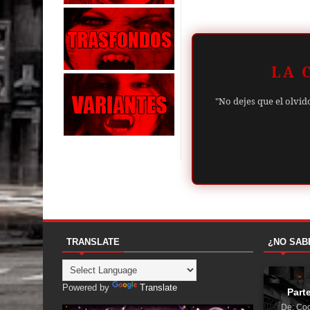
LA 
"No dejes que el olvid
TRANSLATE
¿NO SAB
Powered by
Translate
Part
De: Coc