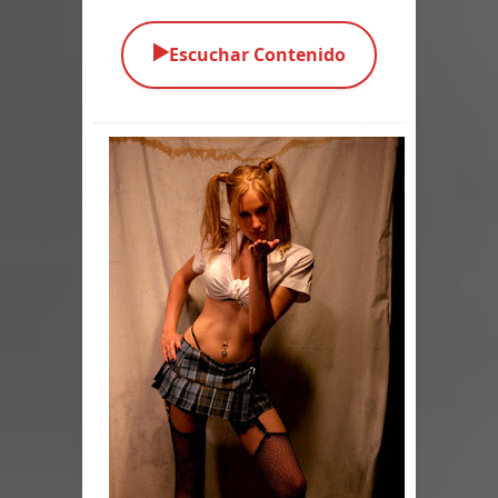
Parte 04: Oídos Sordos
▶️
Escuchar Contenido
Parte 03: La Traición
Parte 02: Vuelve el Hijo Prodigo
Parte 01: El Comienzo
Parte 01: El Enemigo Interior
Exaltados y Muertos Vivientes
Los Muertos se Levantan (Relato)
Los Monstruos más Buscados
Parte 09: Los Muertos Cuentan
Cuentos