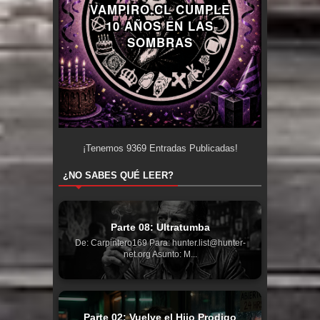
VAMPIRO.CL CUMPLE
10 AÑOS EN LAS
SOMBRAS
¡Tenemos
9369
Entradas Publicadas!
¿NO SABES QUÉ LEER?
Parte 08: Ultratumba
De: Carpintero169 Para: hunter.list@hunter-
net.org Asunto: M...
Parte 02: Vuelve el Hijo Prodigo