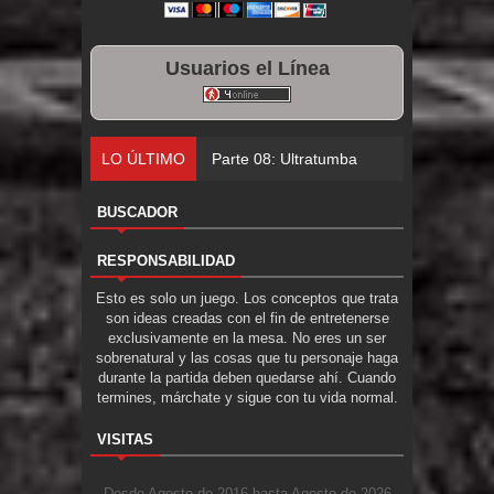
Usuarios el Línea
LO ÚLTIMO
Parte 07: Asuntos que Resolver
BUSCADOR
RESPONSABILIDAD
Esto es solo un juego. Los conceptos que trata
son ideas creadas con el fin de entretenerse
exclusivamente en la mesa. No eres un ser
sobrenatural y las cosas que tu personaje haga
durante la partida deben quedarse ahí. Cuando
termines, márchate y sigue con tu vida normal.
VISITAS
Desde Agosto de 2016 hasta Agosto de 2026