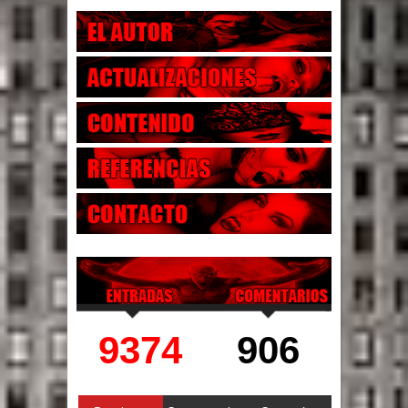
9374
906