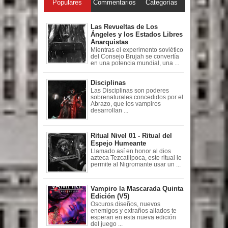
Populares
Commentarios
Categorías
Las Revueltas de Los
Ángeles y los Estados Libres
Anarquistas
Mientras el experimento soviético
del Consejo Brujah se convertía
en una potencia mundial, una ...
Disciplinas
Las Disciplinas son poderes
sobrenaturales concedidos por el
Abrazo, que los vampiros
desarrollan ...
Ritual Nivel 01 - Ritual del
Espejo Humeante
Llamado así en honor al dios
azteca Tezcatlipoca, este ritual le
permite al Nigromante usar un ...
Vampiro la Mascarada Quinta
Edición (V5)
Oscuros diseños, nuevos
enemigos y extraños aliados te
esperan en esta nueva edición
del juego ...