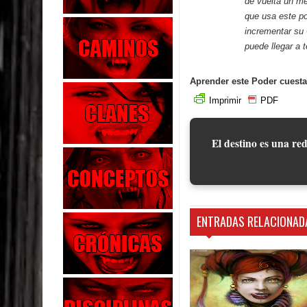
de vuelta un me
que usa este p
incrementar su 
puede llegar a 
Aprender este Poder cuesta
Imprimir
PDF
El destino es una red
ENTRADAS RELACIONAD