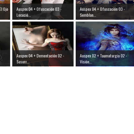
l Ojo
Auspex 04 + Ofuscación 03 -
Auspex 04 + Ofuscación 03 -
Locució...
Semblan...
Auspex 04 + Dementación 02 -
Auspex 02 + Taumaturgia 02 -
Susurr...
Visión...