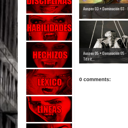
Auspex 03 + Dominación 03 - E
...
Auspex 05 + Dominación 05 -
Titirit...
0 comments: