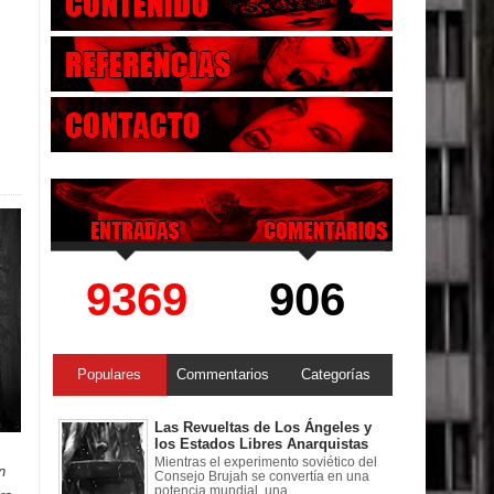
9369
906
Populares
Commentarios
Categorías
Las Revueltas de Los Ángeles y
los Estados Libres Anarquistas
Mientras el experimento soviético del
n
Consejo Brujah se convertía en una
potencia mundial, una ...