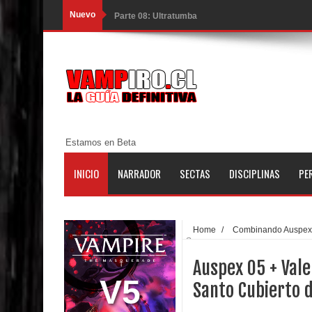
Nuevo
Parte 08: Ultratumba
Parte 07: Asuntos que Resolver
Parte 06: El Trato con los Muertos
Parte 05: Sitiados
Parte 04: Se Descubre el Pastel
Estamos en Beta
Parte 03: Una Piraña en el Bidé
INICIO
NARRADOR
SECTAS
DISCIPLINAS
PE
Parte 02: Los Muertos Gobiernan a los Vivos
Parte 01: Escondido a Plena Luz
Home
/
Combinando Auspex
Sangre
Parte 02: El Enemigo de mi Enemigo
Auspex 05 + Vale
Parte 06: Coletazos
V5
Santo Cubierto 
Parte 05: Los Horrores del Infierno