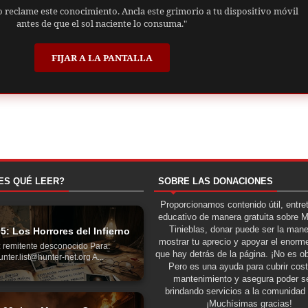
o reclame este conocimiento. Ancla este grimorio a tu dispositivo móvil
antes de que el sol naciente lo consuma."
FIJAR A LA PANTALLA
ES QUÉ LEER?
SOBRE LAS DONACIONES
Proporcionamos contenido útil, entre
educativo de manera gratuita sobre 
Tinieblas, donar puede ser la man
05: Los Horrores del Infierno
mostrar tu aprecio y apoyar el enorme
 remitente desconocido Para:
que hay detrás de la página. ¡No es ob
unter.list@hunter-net.org A...
Pero es una ayuda para cubrir cos
mantenimiento y asegura poder se
brindando servicios a la comunidad 
¡Muchísimas gracias!