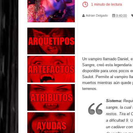
1 minuto de lectura
Parte 04: Oídos Sordos
Adrian Delgado
9:40:00
Parte 03: La Traición
Parte 02: Vuelve el Hijo Prodigo
Parte 01: El Comienzo
Un vampiro llamado Daniel, e
Parte 01: El Enemigo Interior
Sangre, creó esta legendaria 
disponible para unos pocos e
Exaltados y Muertos Vivientes
Saulot. Permite al vampiro ll
muertos mientras aún quede 
Los Muertos se Levantan (Relato)
terrenos.
Los Monstruos más Buscados
Sistema:
Requi
sangre, la cual
Parte 09: Los Muertos Cuentan Cuentos
restos. Tira el
a dificultad 9. 
un cadáver comp