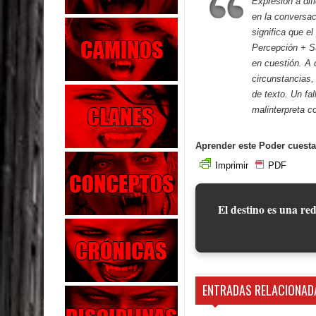
Expresión a difi
en la conversac
significa que e
Percepción + Sub
en cuestión. A 
circunstancias,
de texto. Un fa
malinterpreta c
Aprender este Poder cuesta
Imprimir
PDF
El destino es una red
ENTRADAS RELACIONAD