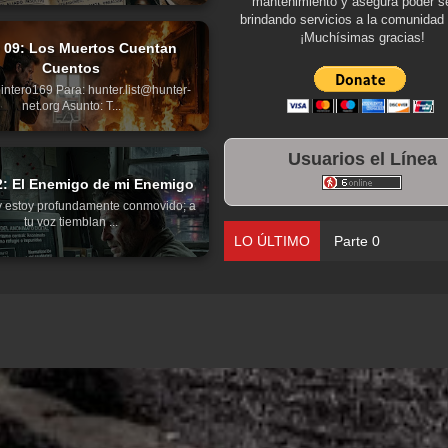
mantenimiento y asegura poder se
brindando servicios a la comunidad 
¡Muchísimas gracias!
e 09: Los Muertos Cuentan
Cuentos
intero169 Para: hunter.list@hunter-
net.org Asunto: T...
Usuarios el Línea
2: El Enemigo de mi Enemigo
y estoy profundamente conmovido; a
tu voz tiemblan ...
LO ÚLTIMO
Parte 08: Ultratu