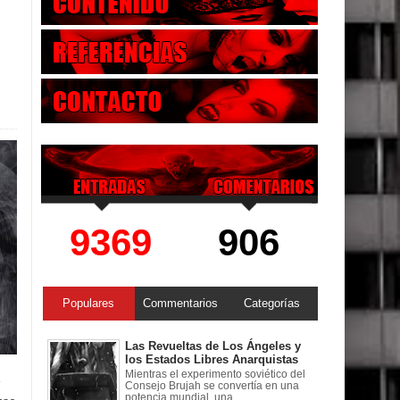
9369
906
Populares
Commentarios
Categorías
Las Revueltas de Los Ángeles y
los Estados Libres Anarquistas
Mientras el experimento soviético del
+
Consejo Brujah se convertía en una
potencia mundial, una ...