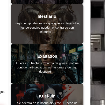
Bestiario
Según el tipo de crónica que quieras desarrollar,
los personajes pueden encontrarse con
criaturas ...
Exaltados
Tú eres mi hacha y mi arma de guerra: porque
contigo haré pedazos las naciones y contigo
destruiré l...
igua
Kuei-Jin
Se adentra en la noche hirviente. El neón de