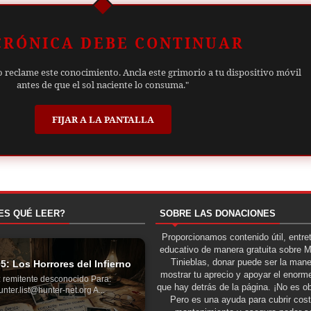
CRÓNICA DEBE CONTINUAR
o reclame este conocimiento. Ancla este grimorio a tu dispositivo móvil
antes de que el sol naciente lo consuma."
FIJAR A LA PANTALLA
ES QUÉ LEER?
SOBRE LAS DONACIONES
Proporcionamos contenido útil, entre
educativo de manera gratuita sobre 
Tinieblas, donar puede ser la man
05: Los Horrores del Infierno
mostrar tu aprecio y apoyar el enorme
 remitente desconocido Para:
que hay detrás de la página. ¡No es ob
unter.list@hunter-net.org A...
Pero es una ayuda para cubrir cos