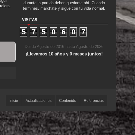
guir
durante la partida deben quedarse ahí. Cuando
rolera.
termines, márchate y sigue con tu vida normal.
VISITAS
5
7
5
0
6
0
7
Desde Agosto de 2016 hasta Agosto de 2026
¡Llevamos 10 años y 0 meses juntos!
mba
Inicio
Actualizaciones
Contenido
Referencias