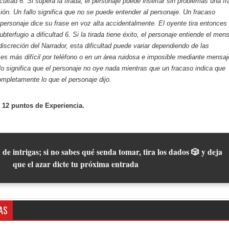
cultad 6. Si supera la tirada, el personaje puede insertar sin problemas una fr
ión. Un fallo significa que no se puede entender al personaje. Un fracaso
l personaje dice su frase en voz alta accidentalmente. El oyente tira entonces
terfugio a dificultad 6. Si la tirada tiene éxito, el personaje entiende el men
discreción del Narrador, esta dificultad puede variar dependiendo de las
 es más difícil por teléfono o en un área ruidosa e imposible mediante mensa
llo significa que el personaje no oye nada mientras que un fracaso indica que
ompletamente lo que el personaje dijo.
 12 puntos de Experiencia.
 de intrigas; si no sabes qué senda tomar, tira los dados 🎲 y deja
que el azar dicte tu próxima entrada
AS