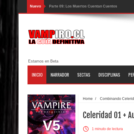
Nuevo
Parte 08: Ultratumba
Parte 07: Asuntos que Resolver
Parte 06: El Trato con los Muertos
Parte 05: Sitiados
Parte 04: Se Descubre el Pastel
Estamos en Beta
Parte 03: Una Piraña en el Bidé
INICIO
NARRADOR
SECTAS
DISCIPLINAS
PE
Parte 02: Los Muertos Gobiernan a los Vivos
Parte 01: Escondido a Plena Luz
Home
/
Combinando Celeri
Parte 02: El Enemigo de mi Enemigo
Celeridad 01 + A
Parte 06: Coletazos
V5
1 minuto de lectura
Parte 05: Los Horrores del Infierno