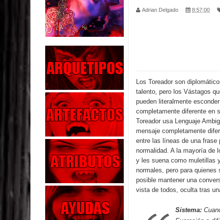
Adrian Delgado
8:57:00
Parte 04: Oídos Sordos
Parte 03: La Traición
Parte 02: Vuelve el Hijo Prodigo
Parte 01: El Comienzo
Los Toreador son diplomáticos
talento, pero los Vástagos q
Parte 01: El Enemigo Interior
pueden literalmente esconde
completamente diferente en 
Exaltados y Muertos Vivientes
Toreador usa Lenguaje Ambig
mensaje completamente diferen
entre las líneas de una frase
Los Muertos se Levantan (Relato)
normalidad. A la mayoría de 
y les suena como muletillas y
Los Monstruos más Buscados
normales, pero para quienes 
posible mantener una convers
Parte 09: Los Muertos Cuentan Cuentos
vista de todos, oculta tras un
Sistema:
Cuando