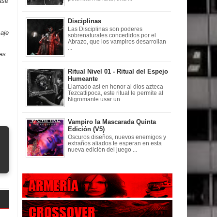
ase
Disciplinas
Las Disciplinas son poderes
saje
sobrenaturales concedidos por el
Abrazo, que los vampiros desarrollan
...
jes
Ritual Nivel 01 - Ritual del Espejo
Humeante
Llamado así en honor al dios azteca
Tezcatlipoca, este ritual le permite al
Nigromante usar un ...
Vampiro la Mascarada Quinta
Edición (V5)
Oscuros diseños, nuevos enemigos y
extraños aliados te esperan en esta
nueva edición del juego ...