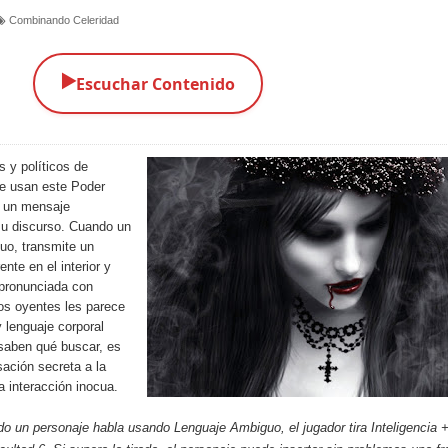
Combinando Celeridad
▶️
Escuchar Contenido
 y políticos de
ue usan este Poder
r un mensaje
su discurso. Cuando un
uo, transmite un
te en el interior y
 pronunciada con
los oyentes les parece
 lenguaje corporal
saben qué buscar, es
ación secreta a la
a interacción inocua.
 un personaje habla usando Lenguaje Ambiguo, el jugador tira Inteligencia 