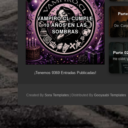
Part
VAMPIRO.CL CUMPLE
10 AÑOS EN LAS
De: Carp
SOMBRAS
Parte 0
He oído, 
¡Tenemos
9369
Entradas Publicadas!
Created By
Sora Templates
| Distributed By
Gooyaabi Templates