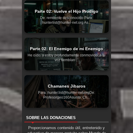
Parte 02: Vuelve el Hijo Prodigo
De: remitente desconocido Para:
hunterlist@hunter-net.org As...
Parte 02: El Enemigo de mi Enemigo
He oído, y estoy profundamente conmovido; a tu
voz tiemblan ...
Chamanes Jibaros
Para: hunter.list@hunter-net.orgDe:
Profesorgeo160Asunto: Ch...
SOBRE LAS DONACIONES
Proporcionamos contenido útil, entretenido y