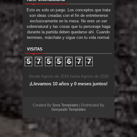
Esto es solo un juego. Los conceptos que trata
son ideas creadas con el fin de entretenerse
exclusivamente en la mesa. No eres un ser
sobrenatural y las cosas que tu personaje haga
durante la partida deben quedarse ahí. Cuando
termines, márchate y sigue con tu vida normal.
VISITAS
5
7
5
5
6
7
7
Desde Agosto de 2016 hasta Agosto de 2026
¡Llevamos 10 años y 0 meses juntos!
Created By
Sora Templates
| Distributed By
Gooyaabi Templates