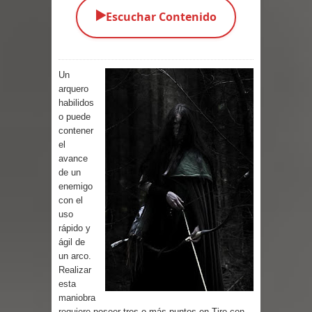
▶️
Escuchar Contenido
Parte 03: Una Piraña en el Bidé
Parte 02: Los Muertos Gobiernan a
Un
los Vivos
arquero
habilidos
Parte 01: Escondido a Plena Luz
o puede
contener
Parte 02: El Enemigo de mi Enemigo
el
avance
Parte 06: Coletazos
de un
enemigo
con el
Parte 05: Los Horrores del Infierno
uso
rápido y
Parte 04: Oídos Sordos
ágil de
un arco.
Parte 03: La Traición
Realizar
esta
Parte 02: Vuelve el Hijo Prodigo
maniobra
requiere poseer tres o más puntos en Tiro con