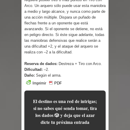
Parte 03: Reflexiones
Arco. Un arquero sólo puede usar esta maniobra
a medio y largo alcance, y nunca como parte de
una acción múltiple. Dispara un puñado de
flechas frente a un oponente que está
avanzando. Si el oponente se detiene, no está
en peligro directo. Si éste sigue adelante, todas
las maniobras defensivas que realice serán a
una dificultad +2, y el ataque del arquero se
realiza con –2 a la dificultad.
Reserva de dados:
Destreza + Tiro con Arco.
Dificultad:
–2.
Daño:
Según el arma.
Imprimir
PDF
El destino es una red de intrigas;
si no sabes qué senda tomar, tira
los dados 🎲 y deja que el azar
dicte tu próxima entrada