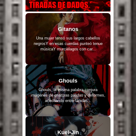
Gitanos
Una mujer tensó sus largos cabellos
negrosY en esas cuerdas punteó tenue
músicaY murciélagos con car...
Ghouls
Ghouls, la misma palabra conjura
imágenes de criaturas pálidas y deformes,
acechando entre lápidas...
Kuei-Jin