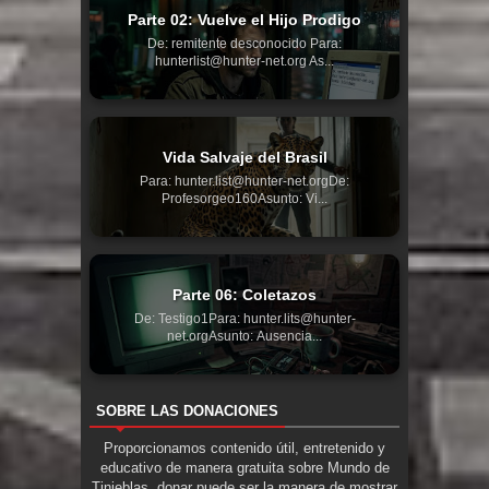
Parte 02: Vuelve el Hijo Prodigo
De: remitente desconocido Para:
hunterlist@hunter-net.org As...
Vida Salvaje del Brasil
Para: hunter.list@hunter-net.orgDe:
Profesorgeo160Asunto: Vi...
Parte 06: Coletazos
De: Testigo1Para: hunter.lits@hunter-
net.orgAsunto: Ausencia...
SOBRE LAS DONACIONES
Proporcionamos contenido útil, entretenido y
educativo de manera gratuita sobre Mundo de
Tinieblas, donar puede ser la manera de mostrar