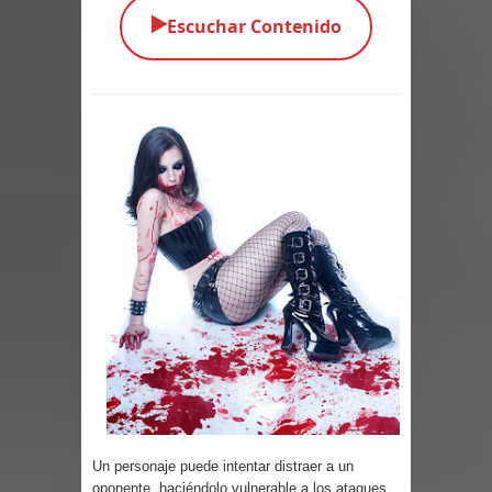
▶️
Escuchar Contenido
Parte 03: Una Piraña en el Bidé
Parte 02: Los Muertos Gobiernan a
los Vivos
Parte 01: Escondido a Plena Luz
Parte 02: El Enemigo de mi Enemigo
Parte 06: Coletazos
Parte 05: Los Horrores del Infierno
Parte 04: Oídos Sordos
Parte 03: La Traición
Parte 02: Vuelve el Hijo Prodigo
Un personaje puede intentar distraer a un
oponente, haciéndolo vulnerable a los ataques