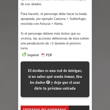
Parte 03: Reflexiones
de sus aliados.
Para hacerlo, el personaje debe hacer la tirada
apropiada, por ejemplo Carisma + Subterfugio,
resistida con Astucia + Alerta.
Si el personaje obtiene más éxitos que su
víctima, las acciones defensivas de ésta sufren
una penalización de +2 durante el próximo
turno.
Imprimir
PDF
El destino es una red de intrigas;
si no sabes qué senda tomar, tira
los dados 🎲 y deja que el azar
dicte tu próxima entrada