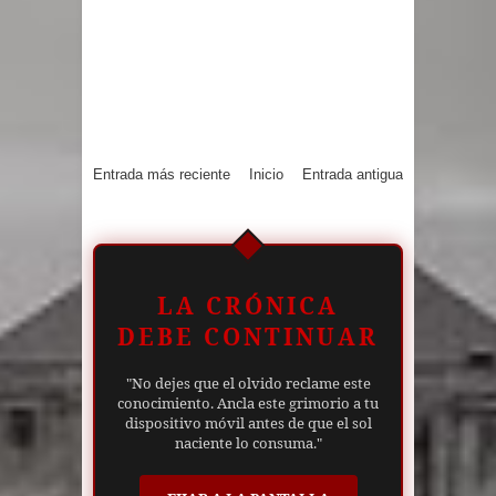
Entrada más reciente
Inicio
Entrada antigua
LA CRÓNICA
DEBE CONTINUAR
"No dejes que el olvido reclame este
conocimiento. Ancla este grimorio a tu
dispositivo móvil antes de que el sol
naciente lo consuma."