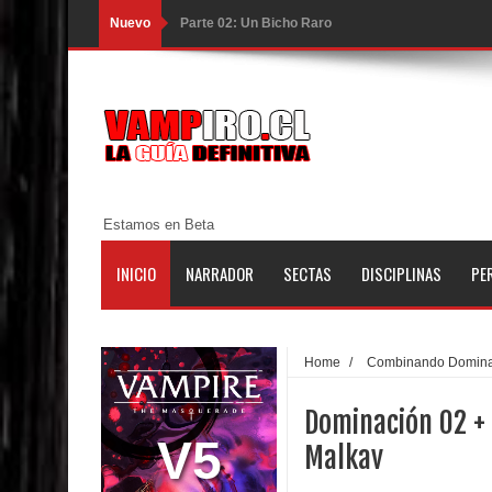
Nuevo
Parte 02: Un Bicho Raro
Parte 01: Una Misión de Locos
Parte 03: Forastero en Tierra Muerta
Parte 10: El Secreto
Parte 09: Los Muertos Cuentan Cuentos
Estamos en Beta
Parte 08: Ultratumba
INICIO
NARRADOR
SECTAS
DISCIPLINAS
PE
Parte 07: Asuntos que Resolver
Parte 06: El Trato con los Muertos
Home
/
Combinando Domina
Parte 05: Sitiados
Dominación 02 +
Parte 04: Se Descubre el Pastel
V5
Malkav
Parte 03: Una Piraña en el Bidé