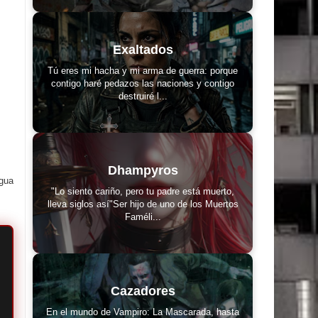
Exaltados
Tú eres mi hacha y mi arma de guerra: porque
contigo haré pedazos las naciones y contigo
destruiré l...
Dhampyros
igua
"Lo siento cariño, pero tu padre está muerto,
lleva siglos así"Ser hijo de uno de los Muertos
Faméli...
Cazadores
En el mundo de Vampiro: La Mascarada, hasta