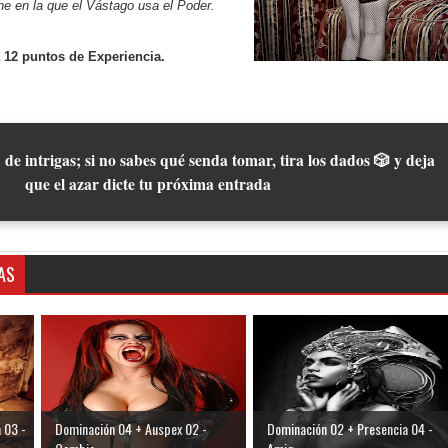
e en la que el Vástago usa el Poder.
 12 puntos de Experiencia.
 de intrigas; si no sabes qué senda tomar, tira los dados 🎲 y deja
que el azar dicte tu próxima entrada
AS
 03 -
Dominación 04 + Auspex 02 -
Dominación 02 + Presencia 04 -