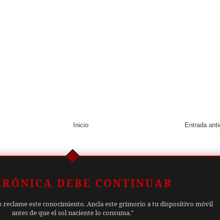
Inicio
Entrada ant
CRÓNICA DEBE CONTINUAR
o reclame este conocimiento. Ancla este grimorio a tu dispositivo móvil
antes de que el sol naciente lo consuma."