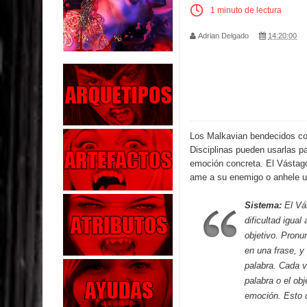
1 minuto de lectura
Parte 02: Los Muertos Gobiernan a los Vivos
Adrian Delgado
14:20:00
Parte 01: Escondido a Plena Luz
Parte 02: El Enemigo de mi Enemigo
Parte 06: Coletazos
Los Malkavian bendecidos co
Parte 05: Los Horrores del Infierno
Disciplinas pueden usarlas pa
emoción concreta. El Vástago
Parte 04: Oídos Sordos
ame a su enemigo o anhele un
Parte 03: La Traición
Sistema:
El Vás
dificultad igual
Parte 02: Vuelve el Hijo Prodigo
objetivo. Pronu
en una frase, 
Parte 03: Reflexiones
palabra. Cada v
palabra o el ob
emoción. Esto d