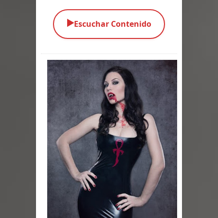
Parte 09: Los Muertos Cuentan
▶️
Escuchar Contenido
Cuentos
Parte 08: Ultratumba
Parte 07: Asuntos que Resolver
Parte 06: El Trato con los Muertos
Parte 05: Sitiados
Parte 04: Se Descubre el Pastel
Parte 03: Una Piraña en el Bidé
Parte 02: Los Muertos Gobiernan a
los Vivos