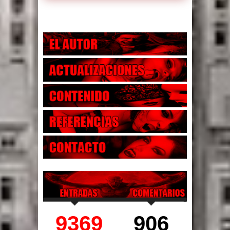
9369
906