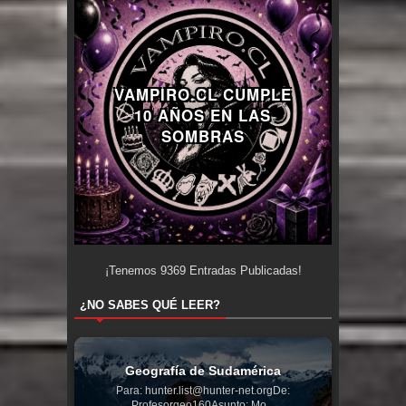
VAMPIRO.CL CUMPLE
10 AÑOS EN LAS
SOMBRAS
¡Tenemos
9369
Entradas Publicadas!
¿NO SABES QUÉ LEER?
Geografía de Sudamérica
Para: hunter.list@hunter-net.orgDe:
Profesorgeo160Asunto: Mo...