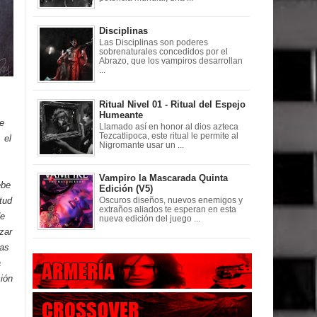
Disciplinas
Las Disciplinas son poderes
sobrenaturales concedidos por el
Abrazo, que los vampiros desarrollan
...
Ritual Nivel 01 - Ritual del Espejo
Humeante
de
Llamado así en honor al dios azteca
Tezcatlipoca, este ritual le permite al
 el
Nigromante usar un ...
Vampiro la Mascarada Quinta
ebe
Edición (V5)
tud
Oscuros diseños, nuevos enemigos y
extraños aliados te esperan en esta
de
nueva edición del juego ...
zar
das
a
ción