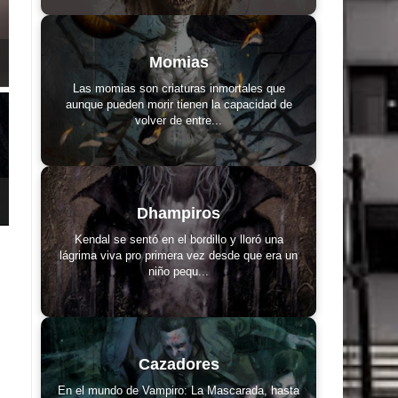
Momias
Las momias son criaturas inmortales que
aunque pueden morir tienen la capacidad de
volver de entre...
Dhampiros
Kendal se sentó en el bordillo y lloró una
lágrima viva pro primera vez desde que era un
niño pequ...
Cazadores
En el mundo de Vampiro: La Mascarada, hasta