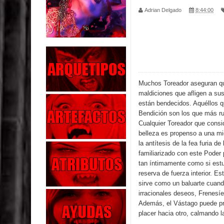
Adrian Delgado
8:44:00
Parte 02: Los Muertos Gobiernan a los Vivos
Parte 01: Escondido a Plena Luz
Parte 02: El Enemigo de mi Enemigo
Parte 06: Coletazos
Muchos Toreador aseguran qu
maldiciones que afligen a su
Parte 05: Los Horrores del Infierno
están bendecidos. Aquéllos q
Bendición son los que más r
Parte 04: Oídos Sordos
Cualquier Toreador que consi
belleza es propenso a una mi
la antítesis de la fea furia de
Parte 03: La Traición
familiarizado con este Poder 
tan íntimamente como si estu
Parte 02: Vuelve el Hijo Prodigo
reserva de fuerza interior. E
sirve como un baluarte cuan
Parte 03: Reflexiones
irracionales deseos, Frenesíe
Además, el Vástago puede pr
placer hacia otro, calmando l