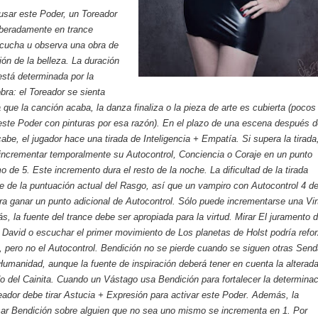
sar este Poder, un Toreador
iberadamente en trance
scucha u observa una obra de
ión de la belleza. La duración
está determinada por la
obra: el Toreador se sienta
 que la canción acaba, la danza finaliza o la pieza de arte es cubierta (pocos
este Poder con pinturas por esa razón). En el plazo de una escena después 
abe, el jugador hace una tirada de Inteligencia + Empatía. Si supera la tirada,
incrementar temporalmente su Autocontrol, Conciencia o Coraje en un punto
 de 5. Este incremento dura el resto de la noche. La dificultad de la tirada
le de la puntuación actual del Rasgo, así que un vampiro con Autocontrol 4 d
ra ganar un punto adicional de Autocontrol. Sólo puede incrementarse una Vir
s, la fuente del trance debe ser apropiada para la virtud. Mirar El juramento 
 David o escuchar el primer movimiento de Los planetas de Holst podría refor
e, pero no el Autocontrol. Bendición no se pierde cuando se siguen otras Sen
 Humanidad, aunque la fuente de inspiración deberá tener en cuenta la alterad
o del Cainita. Cuando un Vástago usa Bendición para fortalecer la determina
reador debe tirar Astucia + Expresión para activar este Poder. Además, la
usar Bendición sobre alguien que no sea uno mismo se incrementa en 1. Por