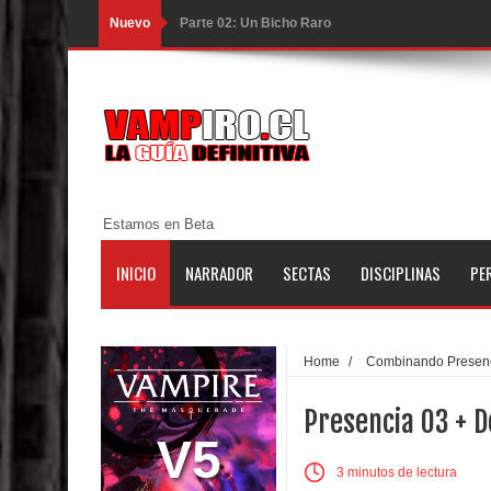
Nuevo
Parte 02: Un Bicho Raro
Parte 01: Una Misión de Locos
Parte 03: Forastero en Tierra Muerta
Parte 10: El Secreto
Parte 09: Los Muertos Cuentan Cuentos
Estamos en Beta
Parte 08: Ultratumba
INICIO
NARRADOR
SECTAS
DISCIPLINAS
PE
Parte 07: Asuntos que Resolver
Parte 06: El Trato con los Muertos
Home
/
Combinando Presen
Parte 05: Sitiados
Presencia 03 + D
Parte 04: Se Descubre el Pastel
V5
3 minutos de lectura
Parte 03: Una Piraña en el Bidé