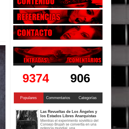
9374
906
Populares
Commentarios
Categorías
Las Revueltas de Los Ángeles y
los Estados Libres Anarquistas
Mientras el experimento soviético del
Consejo Brujah se convertía en una
potencia mundial, una ...