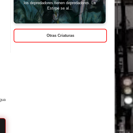
los depredadores tienen depredadores. La
Estirpe se al...
Otras Criaturas
igua