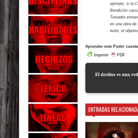
ejemplo, si la C
Bendición causa
Toreador entran
en una obra de 
éxito, el objeti
Aprender este Poder cuesta
Imprimir
PDF
El destino es una red
ENTRADAS RELACIONAD