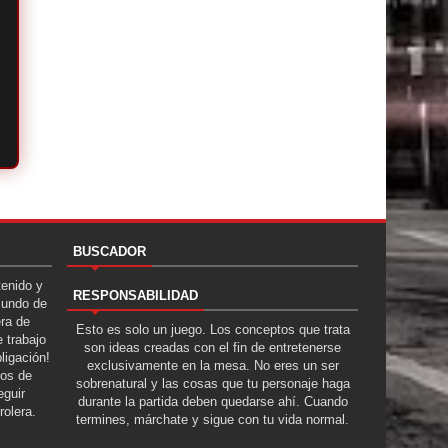
BUSCADOR
tenido y
RESPONSABILIDAD
Mundo de
era de
Esto es solo un juego. Los conceptos que trata
 trabajo
son ideas creadas con el fin de entretenerse
ligación!
exclusivamente en la mesa. No eres un ser
tos de
sobrenatural y las cosas que tu personaje haga
guir
durante la partida deben quedarse ahí. Cuando
rolera.
termines, márchate y sigue con tu vida normal.