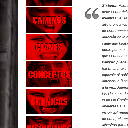
Sistema:
Para u
debe entrar del
mientras ve, e
arte o encarnac
de este trance 
duración de la 
cautivado hasta
optan por usar 
que el trance ac
vampiro puede 
hasta un máximo
equivale al dob
obtener un 8 pa
a la vez. Ademá
los Horacios de
el propio Coraj
diferentes a la
visión del mund
de otros, el To
dificultad por 