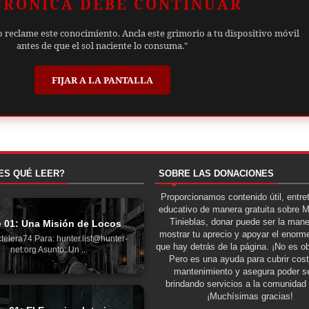
CRÓNICA DEBE CONTINUAR
o reclame este conocimiento. Ancla este grimorio a tu dispositivo móvil
antes de que el sol naciente lo consuma."
FIJAR A LA PANTALLA
ES QUÉ LEER?
SOBRE LAS DONACIONES
Proporcionamos contenido útil, entre
educativo de manera gratuita sobre 
Tinieblas, donar puede ser la man
e 01: Una Misión de Locos
mostrar tu aprecio y apoyar el enorme
telera74 Para: hunter.list@hunter-
que hay detrás de la página. ¡No es ob
net.org Asunto: Un ...
Pero es una ayuda para cubrir cos
mantenimiento y asegura poder se
brindando servicios a la comunidad 
¡Muchísimas gracias!