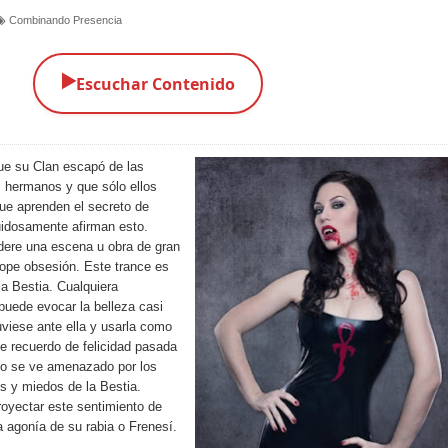
Combinando Presencia
▶️
Escuchar Contenido
e su Clan escapó de las
s hermanos y que sólo ellos
ue aprenden el secreto de
uidosamente afirman esto.
dere una escena u obra de gran
ope obsesión. Este trance es
 la Bestia. Cualquiera
puede evocar la belleza casi
viese ante ella y usarla como
ste recuerdo de felicidad pasada
do se ve amenazado por los
s y miedos de la Bestia.
oyectar este sentimiento de
a agonía de su rabia o Frenesí.