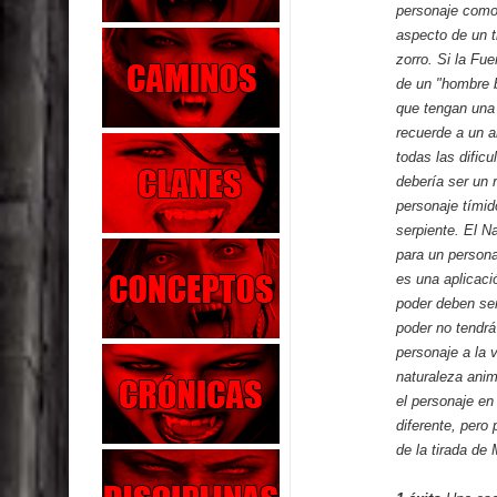
personaje como 
aspecto de un t
zorro. Si la Fue
de un "hombre b
que tengan una 
recuerde a un a
todas las dific
debería ser un 
personaje tímid
serpiente. El N
para un persona
es una aplicaci
poder deben ser 
poder no tendrá
personaje a la 
naturaleza anim
el personaje en
diferente, pero
de la tirada de