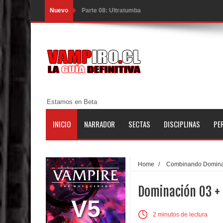
Nuevo
Parte 08: Ultratumba
Parte 07: Asuntos que Resolver
Parte 06: El Trato con los Muertos
Parte 05: Sitiados
Parte 04: Se Descubre el Pastel
Estamos en Beta
Parte 03: Una Piraña en el Bidé
INICIO
NARRADOR
SECTAS
DISCIPLINAS
PE
Parte 02: Los Muertos Gobiernan a los Vivos
Parte 01: Escondido a Plena Luz
Home
/
Combinando Domina
Parte 02: El Enemigo de mi Enemigo
Dominación 03 + 
Parte 06: Coletazos
V5
2 minutos de lectura
Parte 05: Los Horrores del Infierno