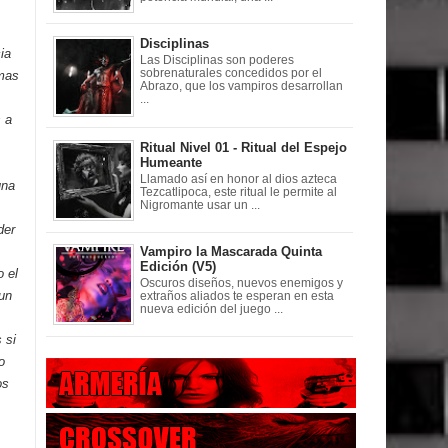
Disciplinas
ia
Las Disciplinas son poderes
sobrenaturales concedidos por el
imas
Abrazo, que los vampiros desarrollan
...
 a
Ritual Nivel 01 - Ritual del Espejo
Humeante
Llamado así en honor al dios azteca
una
Tezcatlipoca, este ritual le permite al
Nigromante usar un ...
der
Vampiro la Mascarada Quinta
Edición (V5)
o el
Oscuros diseños, nuevos enemigos y
 un
extraños aliados te esperan en esta
nueva edición del juego ...
 si
o
os