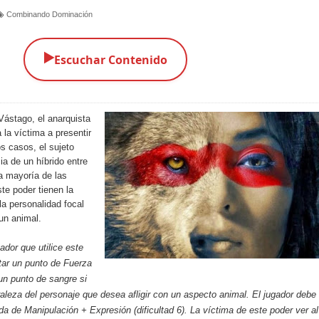
Combinando Dominación
▶️
Escuchar Contenido
o Vástago, el anarquista
a la víctima a presentir
s casos, el sujeto
ia de un híbrido entre
a mayoría de las
te poder tienen la
la personalidad focal
un animal.
gador que utilice este
tar un punto de Fuerza
un punto de sangre si
aleza del personaje que desea afligir con un aspecto animal. El jugador debe
ada de Manipulación + Expresión (dificultad 6). La víctima de este poder ver al