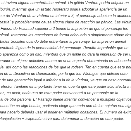
si tuviera alguna característica animal. Un gélido Ventrue podría adquirir un
iburón, mientras que un astuto Nosferatu podría adoptar la apariencia de un
rza de Voluntad de la víctima es inferior a 3, el personaje adquiere la aparienc
estia" y probablemente causa alguna clase de reacción de pánico. Las víct
Fuerza de Voluntad superior a 3 tienen la impresión de que el personaje les
nimal. Interpreta las reacciones de forma adecuado o simplemente añade dos
ultades Sociales cuando debe enfrentarse al personaje. La impresión animal
resultado lógico de la personalidad del personaje. Resulta improbable que un
o aparezca como un oso, mientras que un noble no dará la impresión de ser 
arrador es el juez definitivo acerca de si un aspecto determinado es adecuado
je, así como las reacciones de los que le rodeen. Ten en cuenta que este po
ón de la Disciplina de Dominación, por lo que los Vástagos que utilicen este
de una generación igual o inferior a la de la víctima, ya que en caso contrari
 efecto. También es importante tener en cuenta que este poder sólo afecta a
vez, es decir, cada uso de este poder convencerá a un personaje de la
al de otra persona. El Vástago puede intentar convencer a múltiples objetivos
 cuestión es algo bestial, pudiendo elegir que cada uno de los sujetos vea alg
 para hacerlo deberás usar el poder en múltiples ocasiones. El número de éxit
 Manipulación + Expresión sirve para determinar la duración de este poder: