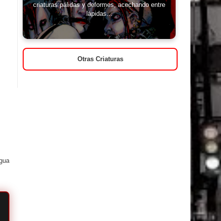
criaturas pálidas y deformes, acechando entre
lápidas...
Otras Criaturas
igua