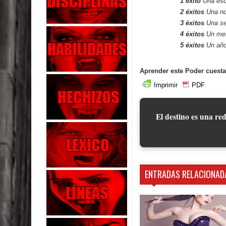
1 éxito
Una es
2 éxitos
Una n
3 éxitos
Una s
4 éxitos
Un me
5 éxitos
Un año
Aprender este Poder cuesta
Imprimir
PDF
El destino es una red
ENTRADAS RELACIONAD