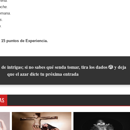
cena.
oche.
emana.
s.
.
 15 puntos de Experiencia.
 de intrigas; si no sabes qué senda tomar, tira los dados 🎲 y deja
que el azar dicte tu próxima entrada
AS