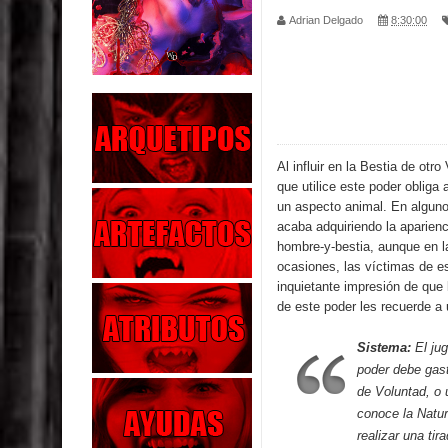
Adrian Delgado
8:30:00
Parte 04: Oídos Sordos
Parte 03: La Traición
Parte 02: Vuelve el Hijo Prodigo
Parte 01: El Comienzo
Al influir en la Bestia de otr
que utilice este poder obliga 
Parte 01: El Enemigo Interior
un aspecto animal. En alguno
acaba adquiriendo la aparienc
Exaltados y Muertos Vivientes
hombre-y-bestia, aunque en l
ocasiones, las víctimas de es
inquietante impresión de que 
Los Muertos se Levantan (Relato)
de este poder les recuerde a 
Los Monstruos más Buscados
Sistema:
El ju
poder debe gas
Parte 09: Los Muertos Cuentan Cuentos
de Voluntad, o 
conoce la Natur
realizar una tir