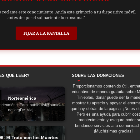
o reclame este conocimiento. Ancla este grimorio a tu dispositivo móvil
antes de que el sol naciente lo consuma."
FIJAR A LA PANTALLA
ES QUÉ LEER?
SOBRE LAS DONACIONES
Proporcionamos contenido útil, entre
educativo de manera gratuita sobre 
Tinieblas, donar puede ser la man
Norteamérica
mostrar tu aprecio y apoyar el enorme
orteaméricaPara: hunter.list@hunter-
que hay detrás de la página. ¡No es ob
net.orgDe: Viaj...
Pero es una ayuda para cubrir cos
mantenimiento y asegura poder se
brindando servicios a la comunidad 
¡Muchísimas gracias!
06: El Trato con los Muertos