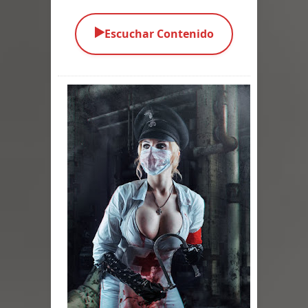
Parte 03: Una Piraña en el Bidé
▶️
Escuchar Contenido
Parte 02: Los Muertos Gobiernan a
los Vivos
Parte 01: Escondido a Plena Luz
Parte 02: El Enemigo de mi Enemigo
Parte 06: Coletazos
Parte 05: Los Horrores del Infierno
Parte 04: Oídos Sordos
Parte 03: La Traición
Parte 02: Vuelve el Hijo Prodigo