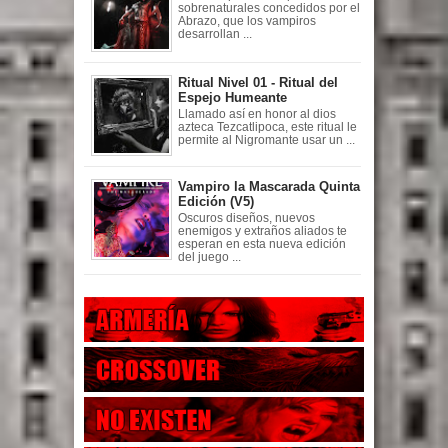
sobrenaturales concedidos por el
Abrazo, que los vampiros
desarrollan ...
Ritual Nivel 01 - Ritual del
Espejo Humeante
Llamado así en honor al dios
azteca Tezcatlipoca, este ritual le
permite al Nigromante usar un ...
Vampiro la Mascarada Quinta
Edición (V5)
Oscuros diseños, nuevos
enemigos y extraños aliados te
esperan en esta nueva edición
del juego ...