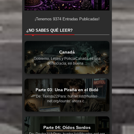
¡Tenemos
9374
Entradas Publicadas!
¿NO SABES QUÉ LEER?
Canadá
Gobierno, Leyes y PolicíaCanadá es una
democracia, en buena ...
Parte 03: Una Piraña en el Bidé
De: Taxista22Para: hunter.list@hunter-
net.orgAsunto: ahora c...
Parte 04: Oídos Sordos
De: Doctor119 Para: hunter.list@hunter-net.org