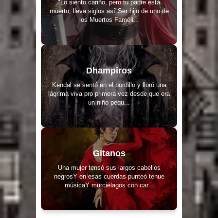
"Lo siento cariño, pero tu padre está
muerto, lleva siglos así"Ser hijo de uno de
los Muertos Faméli...
Dhampiros
Kendal se sentó en el bordillo y lloró una
lágrima viva pro primera vez desde que era
un niño pequ...
Gitanos
Una mujer tensó sus largos cabellos
negrosY en esas cuerdas punteó tenue
músicaY murciélagos con car...