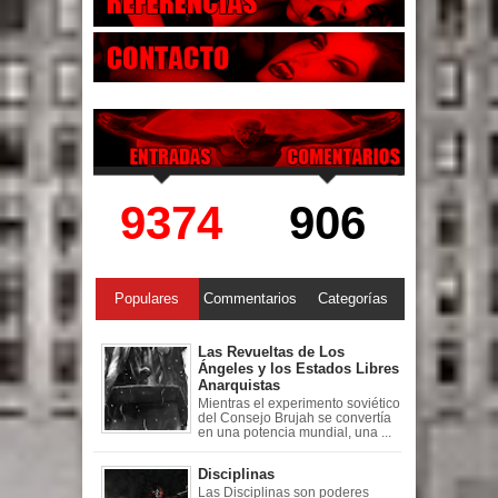
9374
906
Populares
Commentarios
Categorías
Las Revueltas de Los
Ángeles y los Estados Libres
Anarquistas
Mientras el experimento soviético
del Consejo Brujah se convertía
en una potencia mundial, una ...
Disciplinas
Las Disciplinas son poderes