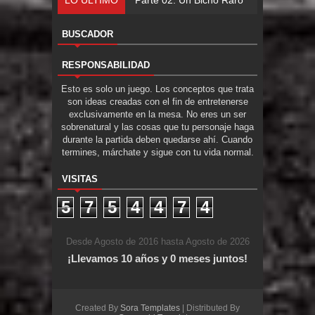
BUSCADOR
RESPONSABILIDAD
Esto es solo un juego. Los conceptos que trata
son ideas creadas con el fin de entretenerse
exclusivamente en la mesa. No eres un ser
sobrenatural y las cosas que tu personaje haga
durante la partida deben quedarse ahí. Cuando
termines, márchate y sigue con tu vida normal.
VISITAS
5
7
5
4
4
7
4
Desde Agosto de 2016 hasta Agosto de 2026
¡Llevamos 10 años y 0 meses juntos!
Created By
Sora Templates
| Distributed By