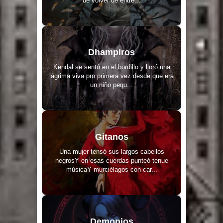
de volver de entre...
Dhampiros
Kendal se sentó en el bordillo y lloró una
lágrima viva pro primera vez desde que era
un niño pequ...
Gitanos
Una mujer tensó sus largos cabellos
negrosY en esas cuerdas punteó tenue
músicaY murciélagos con car...
Demonios