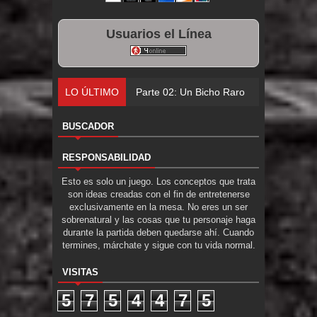
Usuarios el Línea
LO ÚLTIMO
Parte 02: Un Bicho Raro
BUSCADOR
RESPONSABILIDAD
Esto es solo un juego. Los conceptos que trata
son ideas creadas con el fin de entretenerse
exclusivamente en la mesa. No eres un ser
sobrenatural y las cosas que tu personaje haga
durante la partida deben quedarse ahí. Cuando
termines, márchate y sigue con tu vida normal.
VISITAS
5
7
5
4
4
7
5