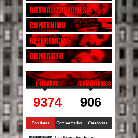
9374
906
Populares
Commentarios
Categorías
Las Revueltas de Los