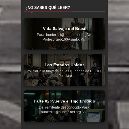
¿NO SABES QUÉ LEER?
Vida Salvaje del Brasil
Para: hunter.list@hunter-net.orgDe:
Profesorgeo160Asunto: Vi...
Los Estados Unidos
PolicíaEn la mayoría de las ciudades de EE.UU.,
la Policía e...
Parte 02: Vuelve el Hijo Prodigo
De: remitente desconocido Para:
hunterlist@hunter-net.org As...