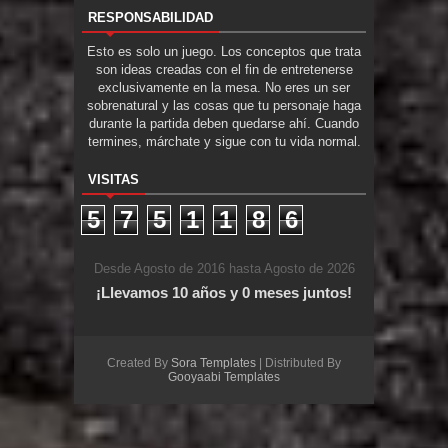
RESPONSABILIDAD
Esto es solo un juego. Los conceptos que trata
son ideas creadas con el fin de entretenerse
exclusivamente en la mesa. No eres un ser
sobrenatural y las cosas que tu personaje haga
durante la partida deben quedarse ahí. Cuando
termines, márchate y sigue con tu vida normal.
VISITAS
5
7
5
1
1
8
6
Desde Agosto de 2016 hasta Agosto de 2026
¡Llevamos 10 años y 0 meses juntos!
Created By
Sora Templates
| Distributed By
Gooyaabi Templates