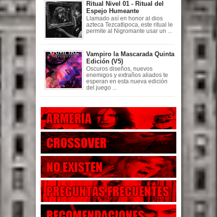
Ritual Nivel 01 - Ritual del
Espejo Humeante
Llamado así en honor al dios
azteca Tezcatlipoca, este ritual le
permite al Nigromante usar un ...
Vampiro la Mascarada Quinta
Edición (V5)
Oscuros diseños, nuevos
enemigos y extraños aliados te
esperan en esta nueva edición
del juego ...