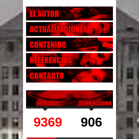
9369
906