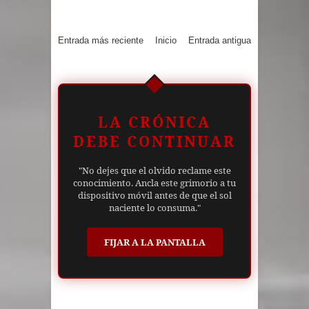
Entrada más reciente
Inicio
Entrada antigua
LA CRÓNICA
DEBE CONTINUAR
"No dejes que el olvido reclame este
conocimiento. Ancla este grimorio a tu
dispositivo móvil antes de que el sol
naciente lo consuma."
FIJAR A LA PANTALLA