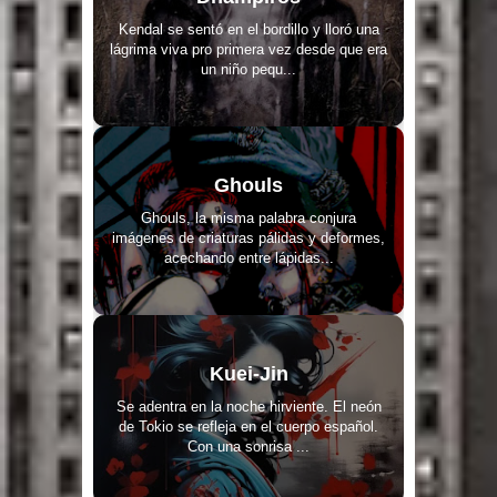
Kendal se sentó en el bordillo y lloró una
lágrima viva pro primera vez desde que era
un niño pequ...
Ghouls
Ghouls, la misma palabra conjura
imágenes de criaturas pálidas y deformes,
acechando entre lápidas...
Kuei-Jin
Se adentra en la noche hirviente. El neón
de Tokio se refleja en el cuerpo español.
Con una sonrisa ...